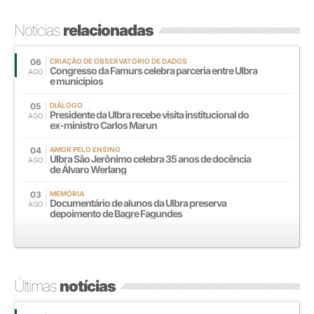
Notícias
relacionadas
06
CRIAÇÃO DE OBSERVATÓRIO DE DADOS
Congresso da Famurs celebra parceria entre Ulbra
AGO
e municípios
05
DIÁLOGO
Presidente da Ulbra recebe visita institucional do
AGO
ex-ministro Carlos Marun
04
AMOR PELO ENSINO
Ulbra São Jerônimo celebra 35 anos de docência
AGO
de Álvaro Werlang
03
MEMÓRIA
Documentário de alunos da Ulbra preserva
AGO
depoimento de Bagre Fagundes
Últimas
notícias