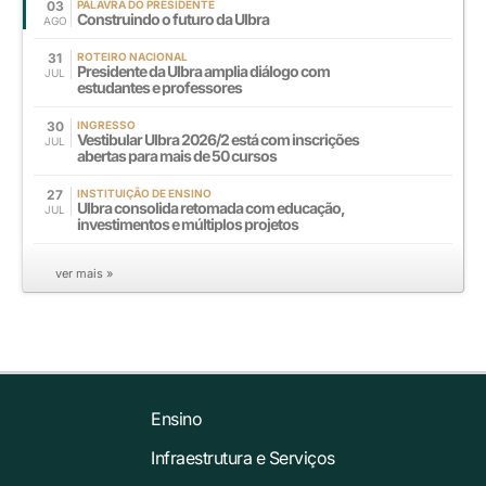
03
PALAVRA DO PRESIDENTE
Construindo o futuro da Ulbra
AGO
31
ROTEIRO NACIONAL
Presidente da Ulbra amplia diálogo com
JUL
estudantes e professores
30
INGRESSO
Vestibular Ulbra 2026/2 está com inscrições
JUL
abertas para mais de 50 cursos
27
INSTITUIÇÃO DE ENSINO
Ulbra consolida retomada com educação,
JUL
investimentos e múltiplos projetos
ver mais »
Ensino
Infraestrutura e Serviços