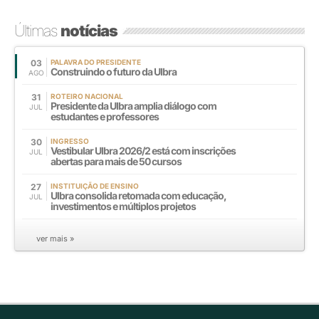
Últimas
notícias
03
PALAVRA DO PRESIDENTE
Construindo o futuro da Ulbra
AGO
31
ROTEIRO NACIONAL
Presidente da Ulbra amplia diálogo com
JUL
estudantes e professores
30
INGRESSO
Vestibular Ulbra 2026/2 está com inscrições
JUL
abertas para mais de 50 cursos
27
INSTITUIÇÃO DE ENSINO
Ulbra consolida retomada com educação,
JUL
investimentos e múltiplos projetos
ver mais »