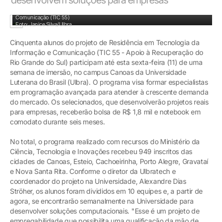
Alunos participam do projeto de Residência em Tecnologia da Informação e
Comunicação (TIC 55)
Foto: Janice Silva/Ulbra
Cinquenta alunos do projeto de Residência em Tecnologia da
Informação e Comunicação (TIC 55 - Apoio à Recuperação do
Rio Grande do Sul) participam até esta sexta-feira (11) de uma
semana de imersão, no campus Canoas da Universidade
Luterana do Brasil (Ulbra). O programa visa formar especialistas
em programação avançada para atender à crescente demanda
do mercado. Os selecionados, que desenvolverão projetos reais
para empresas, receberão bolsa de R$ 1,8 mil e notebook em
comodato durante seis meses.
No total, o programa realizado com recursos do Ministério da
Ciência, Tecnologia e Inovações recebeu 949 inscritos das
cidades de Canoas, Esteio, Cachoeirinha, Porto Alegre, Gravataí
e Nova Santa Rita. Conforme o diretor da Ulbratech e
coordenador do projeto na Universidade, Alexandre Dias
Ströher, os alunos foram divididos em 10 equipes e, a partir de
agora, se encontrarão semanalmente na Universidade para
desenvolver soluções computacionais. "Esse é um projeto de
empregabilidade que possibilita uma qualificação da mão de