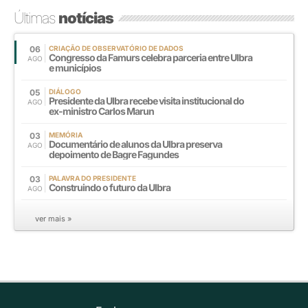
Últimas
notícias
06
CRIAÇÃO DE OBSERVATÓRIO DE DADOS
Congresso da Famurs celebra parceria entre Ulbra
AGO
e municípios
05
DIÁLOGO
Presidente da Ulbra recebe visita institucional do
AGO
ex-ministro Carlos Marun
03
MEMÓRIA
Documentário de alunos da Ulbra preserva
AGO
depoimento de Bagre Fagundes
03
PALAVRA DO PRESIDENTE
Construindo o futuro da Ulbra
AGO
ver mais »