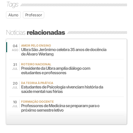
Tags
Aluno
Professor
Notícias
relacionadas
04
AMOR PELO ENSINO
Ulbra São Jerônimo celebra 35 anos de docência
AGO
de Álvaro Werlang
31
ROTEIRO NACIONAL
Presidente da Ulbra amplia diálogo com
JUL
estudantes e professores
20
DA TEORIA À PRÁTICA
Estudantes de Psicologia vivenciam história da
JUL
saúde mental nas férias
10
FORMAÇÃO DOCENTE
Professores de Medicina se preparam para o
JUL
próximo semestre letivo