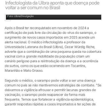
Infectologista da Ulbra aponta que doença pode
voltar a ser comum no Brasil
O sarampo é uma doença infecciosa que atinge adultos e crianças
Foto: Ulbra/Divulgação
Após o Brasil ter reconquistado em novembro de 2024 a
certificação de país livre da circulação do vírus do sarampo, o
surgimento de novos casos importados em 2025 acende um
alerta nacional. O médico infectologista e professor da
Universidade Luterana do Brasil (Ulbra), Cezar Würdig Riche,
adverte que a combinação de uma pequena queda na cobertura
vacinal com a grande mobilidade da população criam um
cenário perigoso para a reintrodução da doença e a ocorrência
de surtos, como os que estão ocorrendo em Tocantins,
Maranhão e Mato Grosso.
Segundo o médico, o sarampo pode voltar a ser uma doença
comum no país se não mantivermos estratégias de combate. "Se
deixarmos a vigilância afrouxar e permitir lacunas grandes de
vacinação, o sarampo pode reaparecer de forma mais
frequente. Temos que fortalecer a vigilância epidemiológica,
garantir respostas rápidas a casos importados e ter ações de