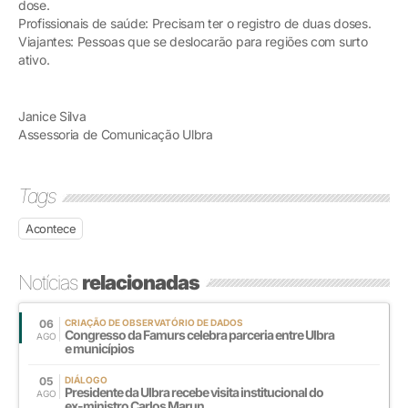
dose.
Profissionais de saúde: Precisam ter o registro de duas doses.
Viajantes: Pessoas que se deslocarão para regiões com surto
ativo.
Janice Silva
Assessoria de Comunicação Ulbra
Tags
Acontece
Notícias
relacionadas
06
CRIAÇÃO DE OBSERVATÓRIO DE DADOS
Congresso da Famurs celebra parceria entre Ulbra
AGO
e municípios
05
DIÁLOGO
Presidente da Ulbra recebe visita institucional do
AGO
ex-ministro Carlos Marun