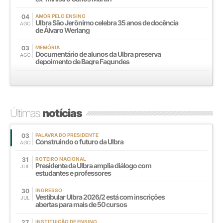
04
AMOR PELO ENSINO
Ulbra São Jerônimo celebra 35 anos de docência
AGO
de Álvaro Werlang
03
MEMÓRIA
Documentário de alunos da Ulbra preserva
AGO
depoimento de Bagre Fagundes
Últimas
notícias
03
PALAVRA DO PRESIDENTE
Construindo o futuro da Ulbra
AGO
31
ROTEIRO NACIONAL
Presidente da Ulbra amplia diálogo com
JUL
estudantes e professores
30
INGRESSO
Vestibular Ulbra 2026/2 está com inscrições
JUL
abertas para mais de 50 cursos
27
INSTITUIÇÃO DE ENSINO