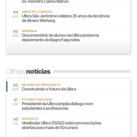
ex-ministro Carlos Marun
04
AMOR PELO ENSINO
Ulbra São Jerônimo celebra 35 anos de docência
AGO
de Álvaro Werlang
03
MEMÓRIA
Documentário de alunos da Ulbra preserva
AGO
depoimento de Bagre Fagundes
Últimas
notícias
03
PALAVRA DO PRESIDENTE
Construindo o futuro da Ulbra
AGO
31
ROTEIRO NACIONAL
Presidente da Ulbra amplia diálogo com
JUL
estudantes e professores
30
INGRESSO
Vestibular Ulbra 2026/2 está com inscrições
JUL
abertas para mais de 50 cursos