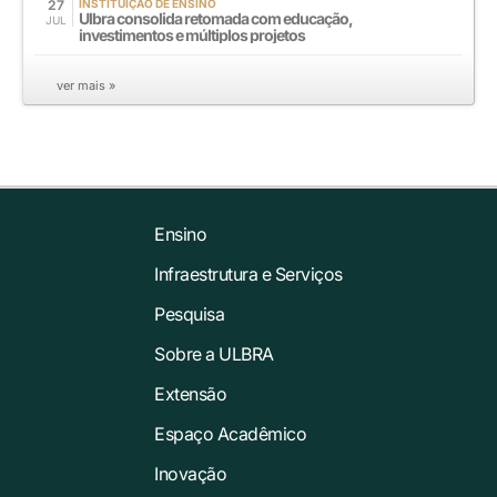
27
INSTITUIÇÃO DE ENSINO
Ulbra consolida retomada com educação,
JUL
investimentos e múltiplos projetos
ver mais »
Ensino
Infraestrutura e Serviços
Pesquisa
Sobre a ULBRA
Extensão
Espaço Acadêmico
Inovação