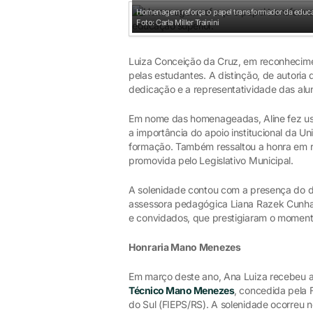
Homenagem reforça o papel transformador da educa
Foto: Carla Miller Trainini
Luiza Conceição da Cruz, em reconhecime
pelas estudantes. A distinção, de autoria
dedicação e a representatividade das alu
Em nome das homenageadas, Aline fez uso
a importância do apoio institucional da U
formação. Também ressaltou a honra em r
promovida pelo Legislativo Municipal.
A solenidade contou com a presença do di
assessora pedagógica Liana Razek Cunha
e convidados, que prestigiaram o momen
Honraria Mano Menezes
Em março deste ano, Ana Luiza recebeu 
Técnico Mano Menezes
, concedida pela 
do Sul (FIEPS/RS). A solenidade ocorreu 