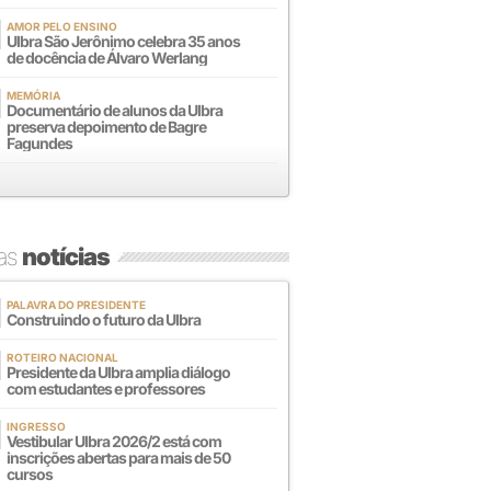
AMOR PELO ENSINO
Ulbra São Jerônimo celebra 35 anos
de docência de Álvaro Werlang
MEMÓRIA
Documentário de alunos da Ulbra
preserva depoimento de Bagre
Fagundes
mas
notícias
PALAVRA DO PRESIDENTE
Construindo o futuro da Ulbra
ROTEIRO NACIONAL
Presidente da Ulbra amplia diálogo
com estudantes e professores
INGRESSO
Vestibular Ulbra 2026/2 está com
inscrições abertas para mais de 50
cursos