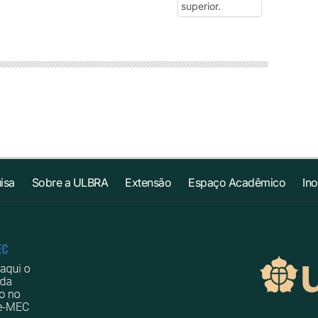
isa
Sobre a ULBRA
Extensão
Espaço Acadêmico
In