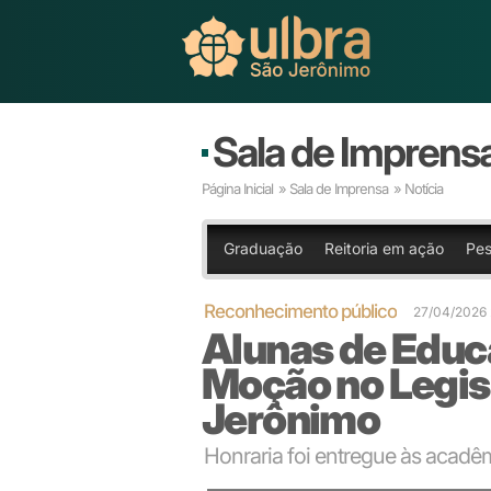
Sala de Imprens
Página Inicial
»
Sala de Imprensa
» Notícia
Graduação
Reitoria em ação
Pes
Reconhecimento público
27/04/2026 
Alunas de Educ
Moção no Legis
Jerônimo
Honraria foi entregue às acadêm