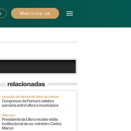
Matricule-se
o
ias
relacionadas
CRIAÇÃO DE OBSERVATÓRIO DE DADOS
Congresso da Famurs celebra
parceria entre Ulbra e municípios
DIÁLOGO
Presidente da Ulbra recebe visita
institucional do ex-ministro Carlos
Marun