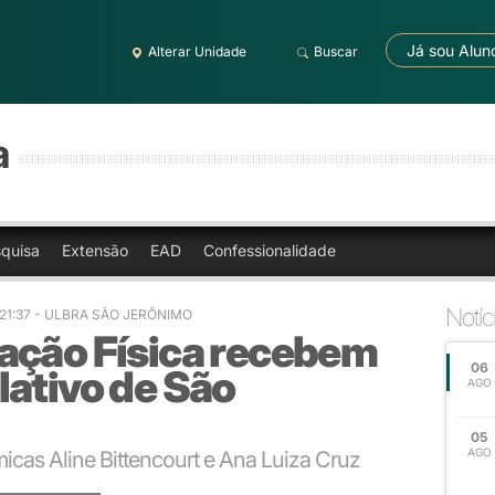
Já sou Alun
Alterar Unidade
Buscar
a
quisa
Extensão
EAD
Confessionalidade
Notíc
21:37
- ULBRA SÃO JERÔNIMO
ação Física recebem
06
lativo de São
AGO
05
AGO
icas Aline Bittencourt e Ana Luiza Cruz