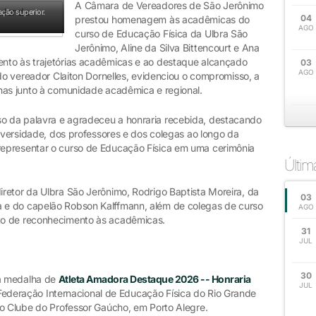
A Câmara de Vereadores de São Jerônimo
ção superior.
04
prestou homenagem às acadêmicas do
AGO
curso de Educação Física da Ulbra São
Jerônimo, Aline da Silva Bittencourt e Ana
nto às trajetórias acadêmicas e ao destaque alcançado
03
AGO
 do vereador Claiton Dornelles, evidenciou o compromisso, a
nas junto à comunidade acadêmica e regional.
 da palavra e agradeceu a honraria recebida, destacando
niversidade, dos professores e dos colegas ao longo da
epresentar o curso de Educação Física em uma cerimônia
Últi
retor da Ulbra São Jerônimo, Rodrigo Baptista Moreira, da
03
 e do capelão Robson Kalffmann, além de colegas de curso
AGO
to de reconhecimento às acadêmicas.
31
JUL
30
a medalha de
Atleta Amadora Destaque 2026 -- Honraria
JUL
Federação Internacional de Educação Física do Rio Grande
no Clube do Professor Gaúcho, em Porto Alegre.