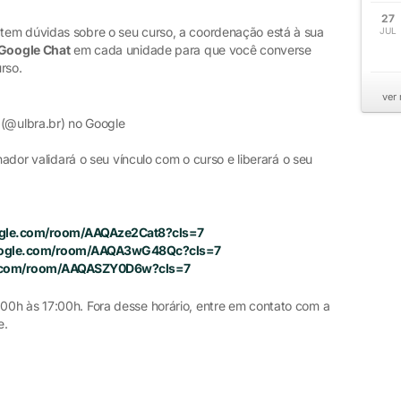
27
tem dúvidas sobre o seu curso, a coordenação está à sua
JUL
Google Chat
em cada unidade para que você converse
rso.
ver
l (@ulbra.br) no Google
nador validará o seu vínculo com o curso e liberará o seu
oogle.com/room/AAQAze2Cat8?cls=7
google.com/room/AAQA3wG48Qc?cls=7
le.com/room/AAQASZY0D6w?cls=7
0h às 17:00h. Fora desse horário, entre em contato com a
e.