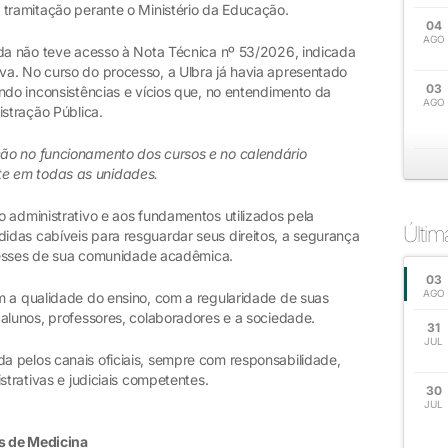
 tramitação perante o Ministério da Educação.
04
AGO
nda não teve acesso à Nota Técnica nº 53/2026, indicada
a. No curso do processo, a Ulbra já havia apresentado
03
ndo inconsistências e vícios que, no entendimento da
AGO
istração Pública.
ão no funcionamento dos cursos e no calendário
e em todas as unidades.
 administrativo e aos fundamentos utilizados pela
Últi
das cabíveis para resguardar seus direitos, a segurança
teresses de sua comunidade acadêmica.
03
AGO
m a qualidade do ensino, com a regularidade de suas
alunos, professores, colaboradores e a sociedade.
31
JUL
 pelos canais oficiais, sempre com responsabilidade,
strativas e judiciais competentes.
30
JUL
s de Medicina