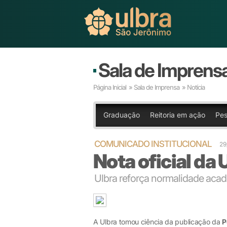
Sala de Imprens
Página Inicial
»
Sala de Imprensa
» Notícia
Graduação
Reitoria em ação
Pes
COMUNICADO INSTITUCIONAL
29
Nota oficial da 
Ulbra reforça normalidade aca
A Ulbra tomou ciência da publicação da
P