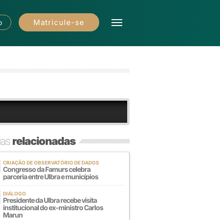
Matricule-se
o
ias
relacionadas
CRIAÇÃO DE OBSERVATÓRIO DE DADOS
Congresso da Famurs celebra
parceria entre Ulbra e municípios
DIÁLOGO
Presidente da Ulbra recebe visita
institucional do ex-ministro Carlos
Marun