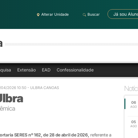
Já sou Alun
Alterar Unidade
Buscar
a
quisa
Extensão
EAD
Confessionalidade
Notíc
/04/2026 10:50 - ULBRA CANOAS
Ulbra
06
dêmica
AGO
05
AGO
ortaria SERES nº 162, de 28 de abril de 2026,
referente a