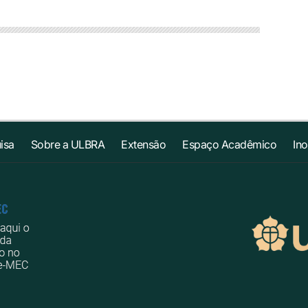
isa
Sobre a ULBRA
Extensão
Espaço Acadêmico
In