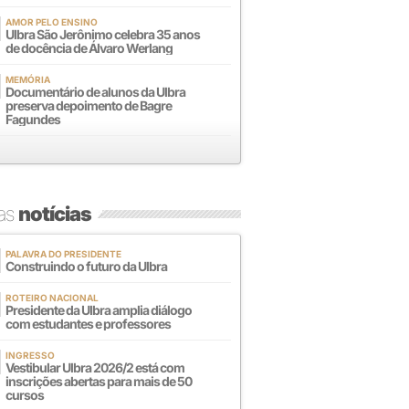
AMOR PELO ENSINO
Ulbra São Jerônimo celebra 35 anos
de docência de Álvaro Werlang
MEMÓRIA
Documentário de alunos da Ulbra
preserva depoimento de Bagre
Fagundes
mas
notícias
PALAVRA DO PRESIDENTE
Construindo o futuro da Ulbra
ROTEIRO NACIONAL
Presidente da Ulbra amplia diálogo
com estudantes e professores
INGRESSO
Vestibular Ulbra 2026/2 está com
inscrições abertas para mais de 50
cursos