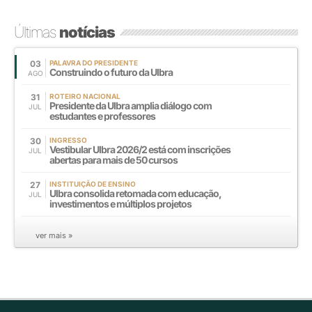
Últimas
notícias
03
PALAVRA DO PRESIDENTE
Construindo o futuro da Ulbra
AGO
31
ROTEIRO NACIONAL
Presidente da Ulbra amplia diálogo com
JUL
estudantes e professores
30
INGRESSO
Vestibular Ulbra 2026/2 está com inscrições
JUL
abertas para mais de 50 cursos
27
INSTITUIÇÃO DE ENSINO
Ulbra consolida retomada com educação,
JUL
investimentos e múltiplos projetos
ver mais »