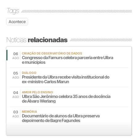
Tags
Acontece
Notícias
relacionadas
06
CRIAÇÃO DE OBSERVATÓRIO DE DADOS
Congresso da Famurs celebra parceria entre Ulbra
AGO
e municípios
05
DIÁLOGO
Presidente da Ulbra recebe visita institucional do
AGO
ex-ministro Carlos Marun
04
AMOR PELO ENSINO
Ulbra São Jerônimo celebra 35 anos de docência
AGO
de Álvaro Werlang
03
MEMÓRIA
Documentário de alunos da Ulbra preserva
AGO
depoimento de Bagre Fagundes