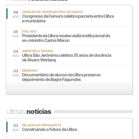
06
CRIAÇÃO DE OBSERVATÓRIO DE DADOS
Congresso da Famurs celebra parceria entre Ulbra
AGO
e municípios
05
DIÁLOGO
Presidente da Ulbra recebe visita institucional do
AGO
ex-ministro Carlos Marun
04
AMOR PELO ENSINO
Ulbra São Jerônimo celebra 35 anos de docência
AGO
de Álvaro Werlang
03
MEMÓRIA
Documentário de alunos da Ulbra preserva
AGO
depoimento de Bagre Fagundes
Últimas
notícias
03
PALAVRA DO PRESIDENTE
Construindo o futuro da Ulbra
AGO