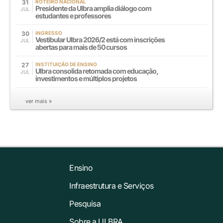
31
ROTEIRO NACIONAL
Presidente da Ulbra amplia diálogo com
JUL
estudantes e professores
30
INGRESSO
Vestibular Ulbra 2026/2 está com inscrições
JUL
abertas para mais de 50 cursos
27
INSTITUIÇÃO DE ENSINO
Ulbra consolida retomada com educação,
JUL
investimentos e múltiplos projetos
ver mais »
Ensino
Infraestrutura e Serviços
Pesquisa
Sobre a ULBRA