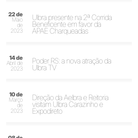
22 de
Ulbra presente na 2ª Corrida
Maio
Beneficente em favor da
de
APAE Charqueadas
2023
14 de
Poder RS: a nova atração da
Abril de
Ulbra TV
2023
10 de
Direção da Aelbra e Reitoria
Março
visitam Ulbra Carazinho e
de
Expodireto
2023
08 de