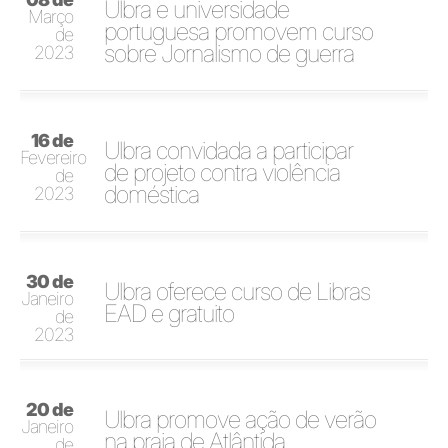
Ulbra e universidade
Março
portuguesa promovem curso
de
sobre Jornalismo de guerra
2023
16 de
Ulbra convidada a participar
Fevereiro
de projeto contra violência
de
doméstica
2023
30 de
Ulbra oferece curso de Libras
Janeiro
EAD e gratuito
de
2023
20 de
Ulbra promove ação de verão
Janeiro
na praia de Atlântida
de