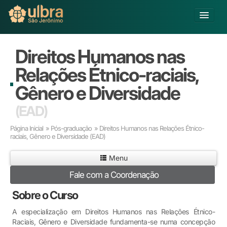
Alterar Unidade
Direitos Humanos nas
Buscar
Relações Étnico-raciais,
Já sou Aluno
Gênero e Diversidade
Matricule-se
(EAD)
Educação Básica
Página Inicial
»
Pós-graduação
» Direitos Humanos nas Relações Étnico-
Graduação
raciais, Gênero e Diversidade
(EAD)
Pós-graduação
Menu
Educação a Distância
Pesquisa
Fale com a Coordenação
Extensão
Sobre o Curso
Infraestrutura e Serviços
Inovação
A especialização em Direitos Humanos nas Relações Étnico-
Raciais, Gênero e Diversidade fundamenta-se numa concepção
Sobre a ULBRA