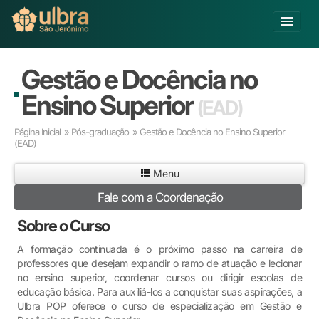
Alterar Unidade
Gestão e Docência no
Buscar
Ensino Superior
(EAD)
Já sou Aluno
Página Inicial
»
Pós-graduação
» Gestão e Docência no Ensino Superior
Matricule-se
(EAD)
Educação Básica
Menu
Graduação
Fale com a Coordenação
Pós-graduação
Sobre o Curso
Educação a Distância
Pesquisa
A formação continuada é o próximo passo na carreira de
Extensão
professores que desejam expandir o ramo de atuação e lecionar
no ensino superior, coordenar cursos ou dirigir escolas de
Infraestrutura e Serviços
educação básica. Para auxiliá-los a conquistar suas aspirações, a
Inovação
Ulbra POP oferece o curso de especialização em Gestão e
Sobre a ULBRA