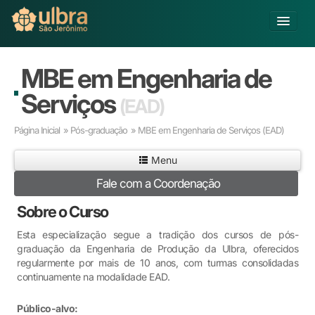
Alterar Unidade
MBE em Engenharia de
Buscar
Serviços
(EAD)
Já sou Aluno
Página Inicial
»
Pós-graduação
» MBE em Engenharia de Serviços
(EAD)
Matricule-se
Menu
Educação Básica
Fale com a Coordenação
Graduação
Pós-graduação
Sobre o Curso
Educação a Distância
Esta especialização segue a tradição dos cursos de pós-
Pesquisa
graduação da Engenharia de Produção da Ulbra, oferecidos
Extensão
regularmente por mais de 10 anos, com turmas consolidadas
Infraestrutura e Serviços
continuamente na modalidade EAD.
Inovação
Público-alvo:
Sobre a ULBRA