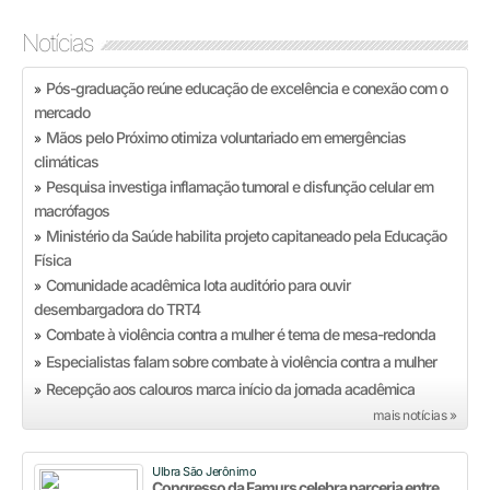
Notícias
Pós-graduação reúne educação de excelência e conexão com o
»
mercado
Mãos pelo Próximo otimiza voluntariado em emergências
»
climáticas
Pesquisa investiga inflamação tumoral e disfunção celular em
»
macrófagos
Ministério da Saúde habilita projeto capitaneado pela Educação
»
Física
Comunidade acadêmica lota auditório para ouvir
»
desembargadora do TRT4
Combate à violência contra a mulher é tema de mesa-redonda
»
Especialistas falam sobre combate à violência contra a mulher
»
Recepção aos calouros marca início da jornada acadêmica
»
mais notícias »
Ulbra São Jerônimo
Congresso da Famurs celebra parceria entre