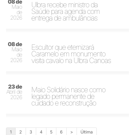
08 de
Ulbra recebe ministro da
Maio
Saúde para agenda com
de
entrega de ambulâncias
2026
08 de
Escultor que eternizará
Maio
Caramelo em monumento
de
visita cavalo na Ulbra Canoas
2026
23 de
Maio Solidário nasce como
Abril de
legado permanente de
2026
cuidado e reconstrução
1
2
3
4
5
6
>
Última