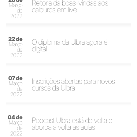
Reitoria dá boas-vindas aos
Março
calouros em live
de
2022
22 de
O diploma da Ulbra agora é
Março
digital
de
2022
07 de
Inscrições abertas para novos
Março
cursos da Ulbra
de
2022
04 de
Podcast Ulbra está de volta e
Março
aborda a volta às aulas
de
2022