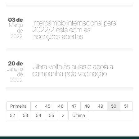
03 de
Intercâmbio internacional para
Março
2022/2 está com as
de
inscrições abertas
2022
20 de
Ulbra volta às aulas e apoia a
Janeiro
campanha pela vacinação
de
2022
Primeira
<
45
46
47
48
49
50
51
52
53
54
55
>
Última