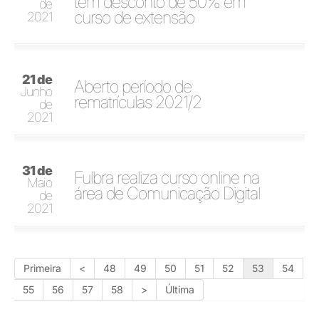
têm desconto de 50% em
de
curso de extensão
2021
21 de
Aberto período de
Junho
rematrículas 2021/2
de
2021
31 de
Fulbra realiza curso online na
Maio
área de Comunicação Digital
de
2021
Primeira
<
48
49
50
51
52
53
54
55
56
57
58
>
Última