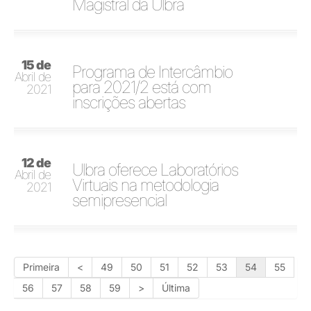
Magistral da Ulbra
15 de
Programa de Intercâmbio
Abril de
para 2021/2 está com
2021
inscrições abertas
12 de
Ulbra oferece Laboratórios
Abril de
Virtuais na metodologia
2021
semipresencial
Primeira
<
49
50
51
52
53
54
55
56
57
58
59
>
Última