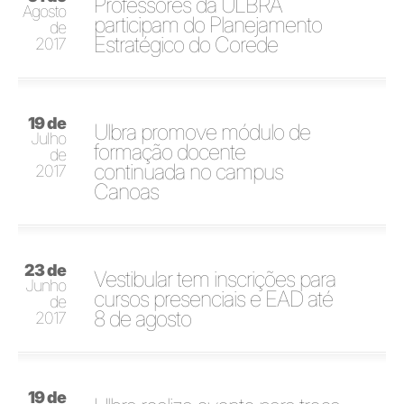
Professores da ULBRA
Agosto
participam do Planejamento
de
Estratégico do Corede
2017
19 de
Ulbra promove módulo de
Julho
formação docente
de
continuada no campus
2017
Canoas
23 de
Vestibular tem inscrições para
Junho
cursos presenciais e EAD até
de
8 de agosto
2017
19 de