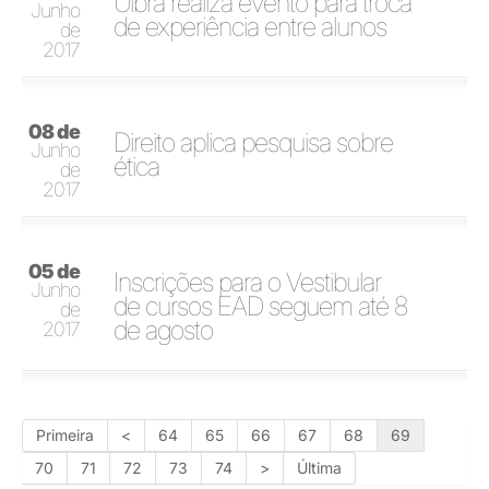
Ulbra realiza evento para troca
Junho
de experiência entre alunos
de
2017
08 de
Direito aplica pesquisa sobre
Junho
ética
de
2017
05 de
Inscrições para o Vestibular
Junho
de cursos EAD seguem até 8
de
de agosto
2017
Primeira
<
64
65
66
67
68
69
70
71
72
73
74
>
Última