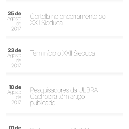
25 de
Cortella no encerramento do
Agosto
XXII Sieduca
de
2017
23 de
Tem início o XXII Sieduca
Agosto
de
2017
10 de
Pesquisadores da ULBRA
Agosto
Cachoeira têm artigo
de
publicado
2017
01 de