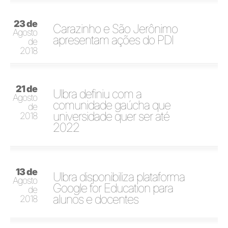
23 de
Carazinho e São Jerônimo
Agosto
apresentam ações do PDI
de
2018
21 de
Ulbra definiu com a
Agosto
comunidade gaúcha que
de
universidade quer ser até
2018
2022
13 de
Ulbra disponibiliza plataforma
Agosto
Google for Education para
de
alunos e docentes
2018