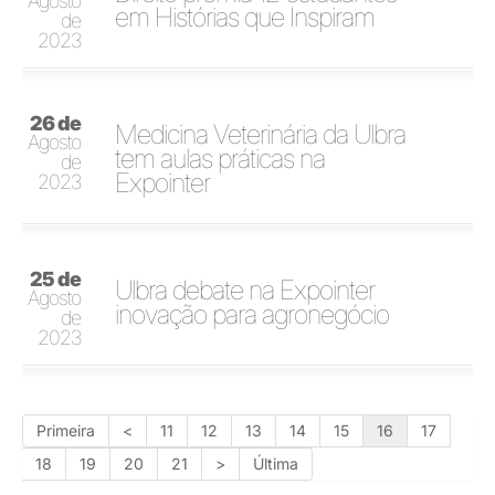
Agosto
em Histórias que Inspiram
de
2023
26 de
Medicina Veterinária da Ulbra
Agosto
tem aulas práticas na
de
Expointer
2023
25 de
Ulbra debate na Expointer
Agosto
inovação para agronegócio
de
2023
Primeira
<
11
12
13
14
15
16
17
18
19
20
21
>
Última