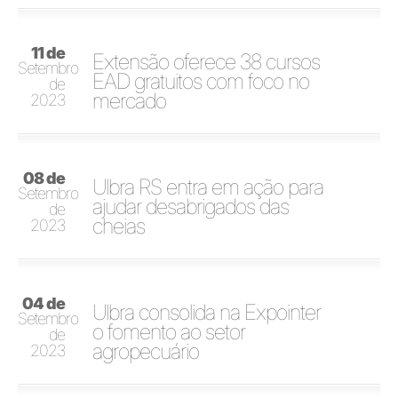
11 de
Extensão oferece 38 cursos
Setembro
EAD gratuitos com foco no
de
mercado
2023
08 de
Ulbra RS entra em ação para
Setembro
ajudar desabrigados das
de
cheias
2023
04 de
Ulbra consolida na Expointer
Setembro
o fomento ao setor
de
agropecuário
2023