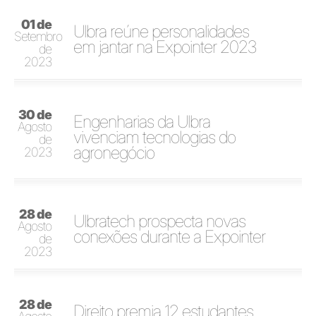
01 de
Ulbra reúne personalidades
Setembro
em jantar na Expointer 2023
de
2023
30 de
Engenharias da Ulbra
Agosto
vivenciam tecnologias do
de
agronegócio
2023
28 de
Ulbratech prospecta novas
Agosto
conexões durante a Expointer
de
2023
28 de
Direito premia 12 estudantes