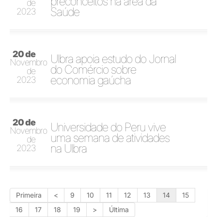
preconceitos na área da
de
Saúde
2023
20 de
Ulbra apoia estudo do Jornal
Novembro
do Comércio sobre
de
economia gaúcha
2023
20 de
Universidade do Peru vive
Novembro
uma semana de atividades
de
na Ulbra
2023
Primeira
<
9
10
11
12
13
14
15
16
17
18
19
>
Última