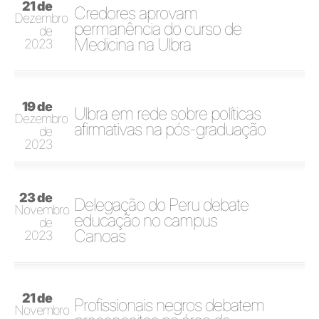
21 de
Credores aprovam
Dezembro
permanência do curso de
de
Medicina na Ulbra
2023
19 de
Ulbra em rede sobre políticas
Dezembro
afirmativas na pós-graduação
de
2023
23 de
Delegação do Peru debate
Novembro
educação no campus
de
Canoas
2023
21 de
Profissionais negros debatem
Novembro