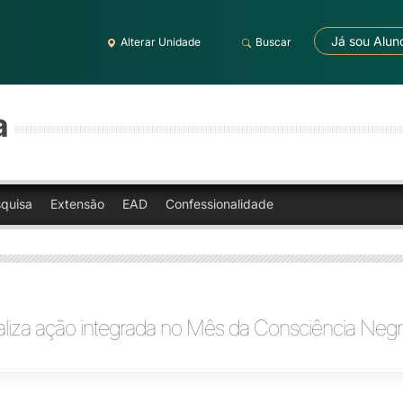
Já sou Alun
Alterar Unidade
Buscar
a
quisa
Extensão
EAD
Confessionalidade
aliza ação integrada no Mês da Consciência Neg