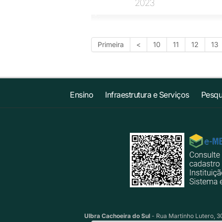
2023
Primeira
<
10
11
12
13
Ensino
Infraestrutura e Serviços
Pesqu
Ulbra Cachoeira do Sul
- Rua Martinho Lutero, 30