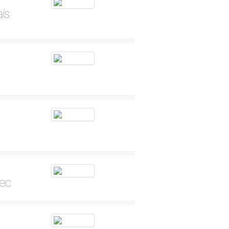
ís
tec