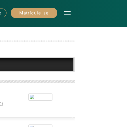
Matricule-se
o
ra