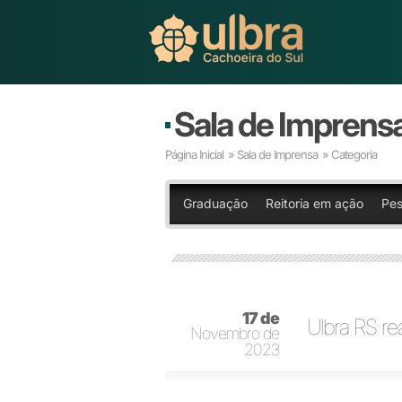
Sala de Imprens
Página Inicial
»
Sala de Imprensa
» Categoria
Graduação
Reitoria em ação
Pes
17 de
Ulbra RS re
Novembro de
2023