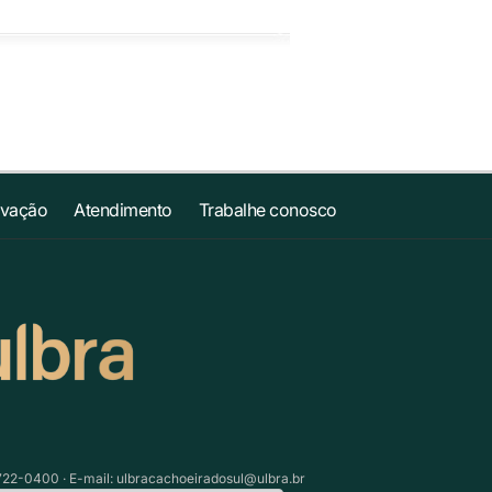
ovação
Atendimento
Trabalhe conosco
3722-0400 · E-mail:
ulbracachoeiradosul@ulbra.br