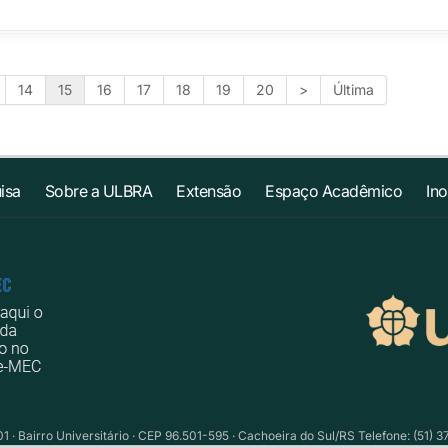
14
15
16
17
18
19
20
>
Última
isa
Sobre a ULBRA
Extensão
Espaço Acadêmico
In
1 · Bairro Universitário · CEP 96.501-595 · Cachoeira do Sul/RS Telefone: (51) 