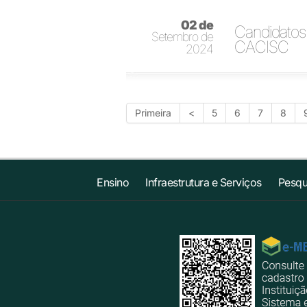
02 de
Candidatos 
Setembro de
CACISC
2024
Primeira
<
5
6
7
8
Ensino
Infraestrutura e Serviços
Pesqu