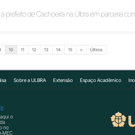
a prefeito de Cachoeira na Ulbra em parceria co
9
10
11
12
13
14
15
>
Última
isa
Sobre a ULBRA
Extensão
Espaço Acadêmico
In