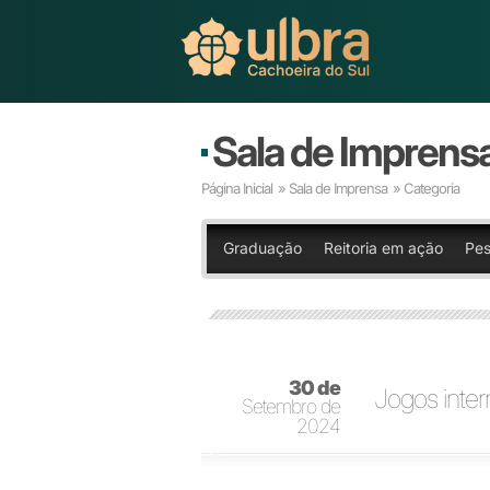
Sala de Imprens
Página Inicial
»
Sala de Imprensa
» Categoria
Graduação
Reitoria em ação
Pes
30 de
Jogos inter
Setembro de
2024