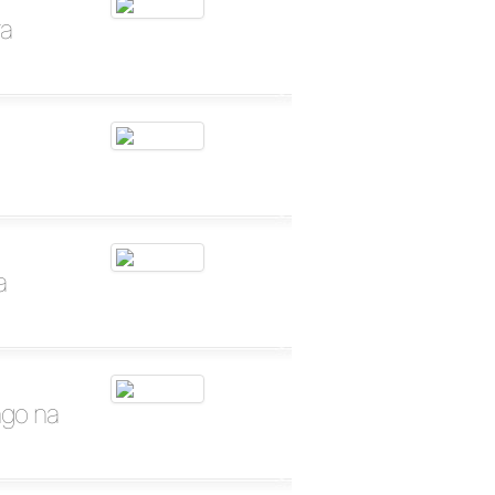
ra
a
ngo na