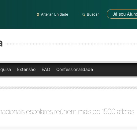
Já sou Alun
Alterar Unidade
Buscar
a
quisa
Extensão
EAD
Confessionalidade
nacionais escolares reúnem mais de 1500 atletas