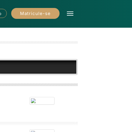
Matricule-se
o