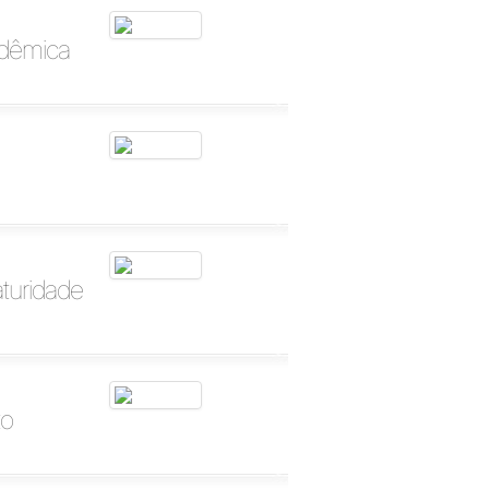
adêmica
aturidade
to