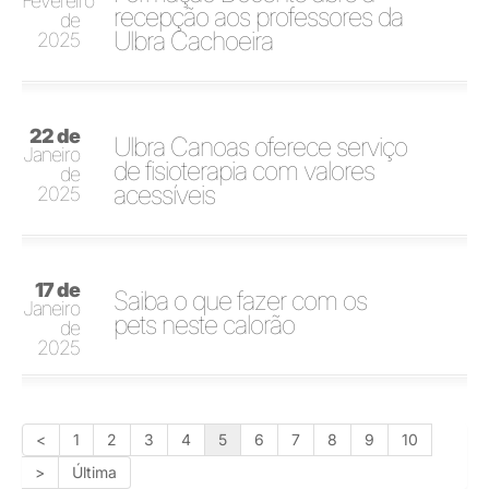
Fevereiro
recepção aos professores da
de
Ulbra Cachoeira
2025
22 de
Ulbra Canoas oferece serviço
Janeiro
de fisioterapia com valores
de
acessíveis
2025
17 de
Saiba o que fazer com os
Janeiro
pets neste calorão
de
2025
<
1
2
3
4
5
6
7
8
9
10
>
Última