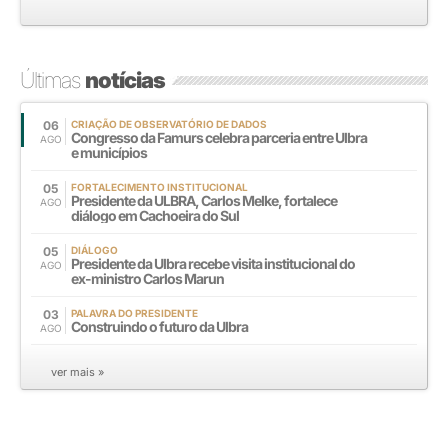
Últimas
notícias
06
CRIAÇÃO DE OBSERVATÓRIO DE DADOS
Congresso da Famurs celebra parceria entre Ulbra
AGO
e municípios
05
FORTALECIMENTO INSTITUCIONAL
Presidente da ULBRA, Carlos Melke, fortalece
AGO
diálogo em Cachoeira do Sul
05
DIÁLOGO
Presidente da Ulbra recebe visita institucional do
AGO
ex-ministro Carlos Marun
03
PALAVRA DO PRESIDENTE
Construindo o futuro da Ulbra
AGO
ver mais »