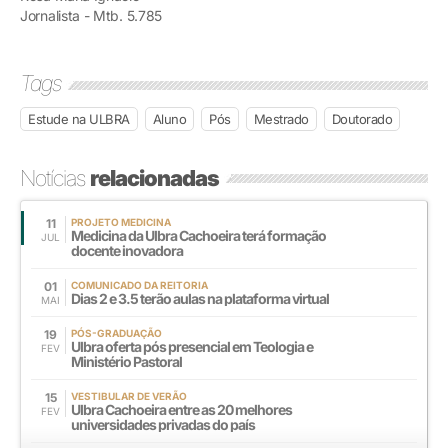
Jornalista - Mtb. 5.785
Tags
Estude na ULBRA
Aluno
Pós
Mestrado
Doutorado
Notícias
relacionadas
11
PROJETO MEDICINA
Medicina da Ulbra Cachoeira terá formação
JUL
docente inovadora
01
COMUNICADO DA REITORIA
Dias 2 e 3.5 terão aulas na plataforma virtual
MAI
19
PÓS-GRADUAÇÃO
Ulbra oferta pós presencial em Teologia e
FEV
Ministério Pastoral
15
VESTIBULAR DE VERÃO
Ulbra Cachoeira entre as 20 melhores
FEV
universidades privadas do país