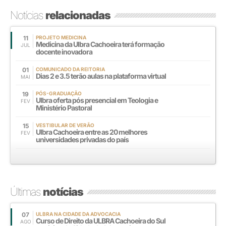
Notícias
relacionadas
11
PROJETO MEDICINA
Medicina da Ulbra Cachoeira terá formação
JUL
docente inovadora
01
COMUNICADO DA REITORIA
Dias 2 e 3.5 terão aulas na plataforma virtual
MAI
19
PÓS-GRADUAÇÃO
Ulbra oferta pós presencial em Teologia e
FEV
Ministério Pastoral
15
VESTIBULAR DE VERÃO
Ulbra Cachoeira entre as 20 melhores
FEV
universidades privadas do país
Últimas
notícias
07
ULBRA NA CIDADE DA ADVOCACIA
Curso de Direito da ULBRA Cachoeira do Sul
AGO