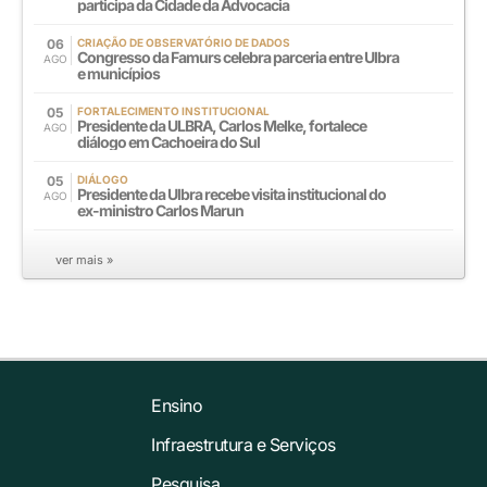
participa da Cidade da Advocacia
06
CRIAÇÃO DE OBSERVATÓRIO DE DADOS
Congresso da Famurs celebra parceria entre Ulbra
AGO
e municípios
05
FORTALECIMENTO INSTITUCIONAL
Presidente da ULBRA, Carlos Melke, fortalece
AGO
diálogo em Cachoeira do Sul
05
DIÁLOGO
Presidente da Ulbra recebe visita institucional do
AGO
ex-ministro Carlos Marun
ver mais »
Ensino
Infraestrutura e Serviços
Pesquisa