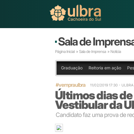
Sala de Imprens
Página Inicial
»
Sala de Imprensa
» Notícia
Graduação
Reitoria em ação
Pes
#vempraulbra
11/02/2019 17:30 - ULBRA
Últimos dias de
Vestibular da U
Candidato faz uma prova de re