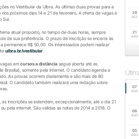
ições no Vestibular da Ulbra. As últimas duas provas para a
 nos próximos dias 14 e 21 de fevereiro. A oferta de vagas é
29
DEZ
o Sul.
 tema atual proposto, no tempo de duas horas, sempre
21
AGO
dade de sua preferência. O prazo de inscrição se encerra às
taxa permanece R$ 50,00. Os interessados podem realizar
ite
ulbra.br/vestibular
.
ra vagas em
cursos a distância
segue aberta até as
de Brasília), somente pela internet. O candidato agenda a
Últi
ido. As provas ocorrem diariamente e são mais de 80
Brasil. O candidato também realizará uma redação sobre
07
ras.
AGO
, as inscrições se estendem, excepcionalmente, até o dia 21
ou pela internet. São válidas as notas de 2014 a 2018. O
06
AGO
05
AGO