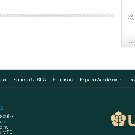
05
AGO
ver
isa
Sobre a ULBRA
Extensão
Espaço Acadêmico
In