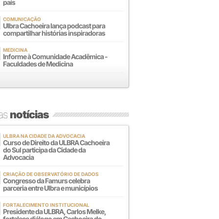
país
COMUNICAÇÃO
Ulbra Cachoeira lança podcast para
compartilhar histórias inspiradoras
MEDICINA
Informe à Comunidade Acadêmica -
Faculdades de Medicina
mas
notícias
ULBRA NA CIDADE DA ADVOCACIA
Curso de Direito da ULBRA Cachoeira
do Sul participa da Cidade da
Advocacia
CRIAÇÃO DE OBSERVATÓRIO DE DADOS
Congresso da Famurs celebra
parceria entre Ulbra e municípios
FORTALECIMENTO INSTITUCIONAL
Presidente da ULBRA, Carlos Melke,
fortalece diálogo em Cachoeira do