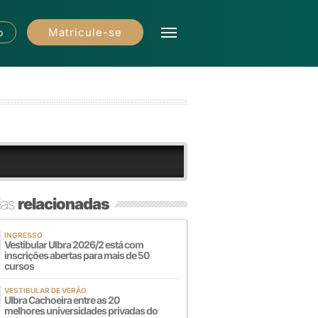
Matricule-se
o
ias
relacionadas
INGRESSO
Vestibular Ulbra 2026/2 está com
inscrições abertas para mais de 50
cursos
VESTIBULAR DE VERÃO
Ulbra Cachoeira entre as 20
melhores universidades privadas do