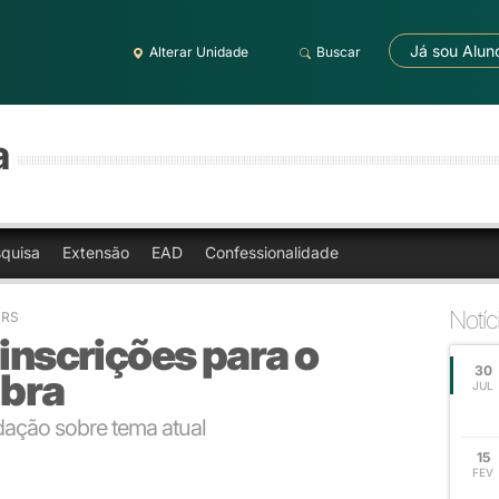
Já sou Alun
Alterar Unidade
Buscar
a
quisa
Extensão
EAD
Confessionalidade
Notíc
 RS
 inscrições para o
30
lbra
JUL
dação sobre tema atual
15
FEV