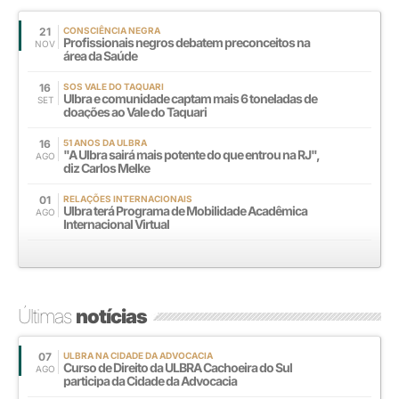
21
CONSCIÊNCIA NEGRA
Profissionais negros debatem preconceitos na
NOV
área da Saúde
16
SOS VALE DO TAQUARI
Ulbra e comunidade captam mais 6 toneladas de
SET
doações ao Vale do Taquari
16
51 ANOS DA ULBRA
"A Ulbra sairá mais potente do que entrou na RJ",
AGO
diz Carlos Melke
01
RELAÇÕES INTERNACIONAIS
Ulbra terá Programa de Mobilidade Acadêmica
AGO
Internacional Virtual
Últimas
notícias
07
ULBRA NA CIDADE DA ADVOCACIA
Curso de Direito da ULBRA Cachoeira do Sul
AGO
participa da Cidade da Advocacia