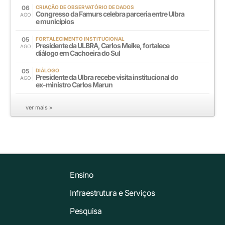
06
CRIAÇÃO DE OBSERVATÓRIO DE DADOS
Congresso da Famurs celebra parceria entre Ulbra
AGO
e municípios
05
FORTALECIMENTO INSTITUCIONAL
Presidente da ULBRA, Carlos Melke, fortalece
AGO
diálogo em Cachoeira do Sul
05
DIÁLOGO
Presidente da Ulbra recebe visita institucional do
AGO
ex-ministro Carlos Marun
ver mais »
Ensino
Infraestrutura e Serviços
Pesquisa