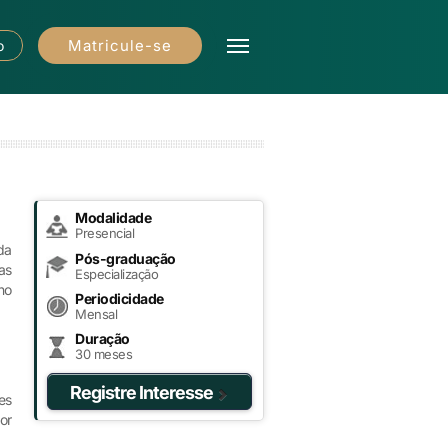
Matricule-se
o
Modalidade
Presencial
da
Pós-graduação
as
Especialização
no
Periodicidade
Mensal
Duração
30 meses
Registre Interesse
es
or