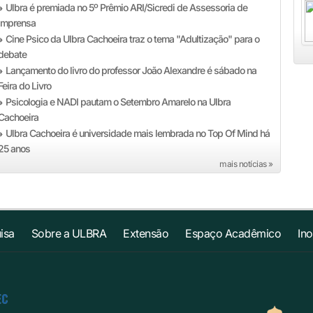
Ulbra é premiada no 5º Prêmio ARI/Sicredi de Assessoria de
»
Imprensa
Cine Psico da Ulbra Cachoeira traz o tema "Adultização" para o
»
debate
Lançamento do livro do professor João Alexandre é sábado na
»
Feira do Livro
Psicologia e NADI pautam o Setembro Amarelo na Ulbra
»
Cachoeira
Ulbra Cachoeira é universidade mais lembrada no Top Of Mind há
»
25 anos
mais notícias »
isa
Sobre a ULBRA
Extensão
Espaço Acadêmico
In