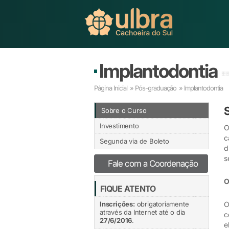
Implantodontia
Página Inicial
»
Pós-graduação
» Implantodontia
Sobre o Curso
Investimento
O
c
Segunda via de Boleto
d
s
Fale com a Coordenação
O
FIQUE ATENTO
Inscrições:
obrigatoriamente
O
através da Internet até o dia
c
27/6/2016
.
e