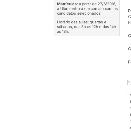
Matrículas:
a partir de 27/6/2016,
a Ulbra entrará em contato com os
P
candidatos selecionados.
C
Horário das aulas: quartas e
R
sábados, das 8h às 12h e das 14h
às 18h.
C
C
F
N