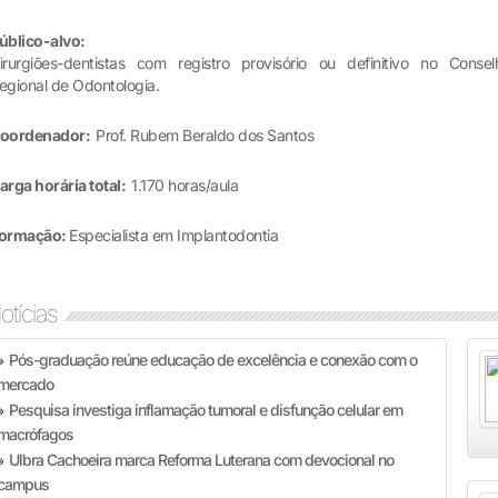
úblico-alvo:
irurgiões-dentistas com registro provisório ou definitivo no Consel
egional de Odontologia.
oordenador:
Prof. Rubem Beraldo dos Santos
arga horária total:
1.170 horas/aula
ormação:
Especialista em Implantodontia
otícias
Pós-graduação reúne educação de excelência e conexão com o
»
mercado
Pesquisa investiga inflamação tumoral e disfunção celular em
»
macrófagos
Ulbra Cachoeira marca Reforma Luterana com devocional no
»
campus