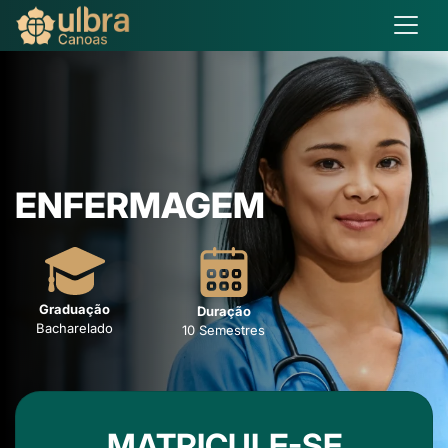
ENFERMAGEM
Graduação
Duração
Bacharelado
10 Semestres
MATRICULE-SE