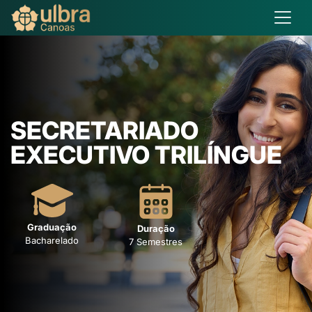
SECRETARIADO
EXECUTIVO TRILÍNGUE
Graduação
Duração
Bacharelado
7 Semestres