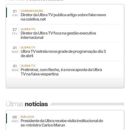
21
COMUNICAÇÃO
Diretor da Ulbra TV publica artigo sobre fake news
JUN
na coletiva.net
27
ULBRA TV
Diretor da Ulbra TV foca na gestão executiva
FEV
internacional
31
ULBRA TV
Ulbra TV estreia nova grade de programação dia 3
MAR
de abril
31
ULBRA TV
Preliminar, com Reche, é a nova aposta da Ulbra
MAR
TV na faixa vespertina
Últimas
notícias
05
DIÁLOGO
Presidente da Ulbra recebe visita institucional do
AGO
ex-ministro Carlos Marun