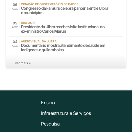
06
CRIAÇÃO DE OBSERVATÓRIO DE DADOS
Congresso da Famurs celebra parceria entre Ulbra
AGO
e municípios
05
DIÁLOGO
Presidente da Ulbra recebe visita institucional do
AGO
ex-ministro Carlos Marun
04
AUDIOVISUAL DA ULBRA
Documentário mostra atendimento de saúde em
AGO
indígenas e quilombolas
ver mais »
Ensino
Infraestrutura e Serviços
Pesquisa