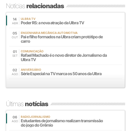
Notícias
relacionadas
14
ULBRA TV
Poder RS: a nova atração da Ulbra TV
ABR
05
ENGENHARIA MECÂNICA AUTOMOTIVA
Pai e filho formados na Ulbra criam protótipo de
OUT
carro
01
COMUNICAÇÃO
Rafael Machado é o novo diretor de Jornalismo da
SET
Ulbra TV
02
ANIVERSÁRIO
Série Especial na TV marca os 50 anos da Ulbra
AGO
Últimas
notícias
06
RADIOJORNALISMO
Estudantes de jornalismo realizam transmissão
AGO
do jogo do Grêmio