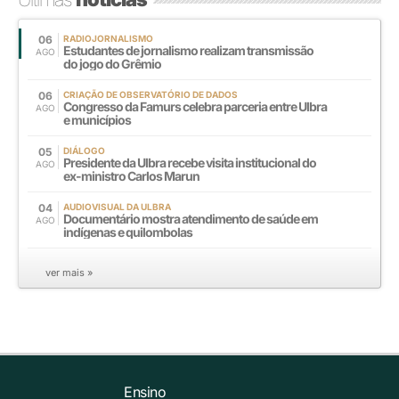
06
RADIOJORNALISMO
Estudantes de jornalismo realizam transmissão
AGO
do jogo do Grêmio
06
CRIAÇÃO DE OBSERVATÓRIO DE DADOS
Congresso da Famurs celebra parceria entre Ulbra
AGO
e municípios
05
DIÁLOGO
Presidente da Ulbra recebe visita institucional do
AGO
ex-ministro Carlos Marun
04
AUDIOVISUAL DA ULBRA
Documentário mostra atendimento de saúde em
AGO
indígenas e quilombolas
ver mais »
Ensino