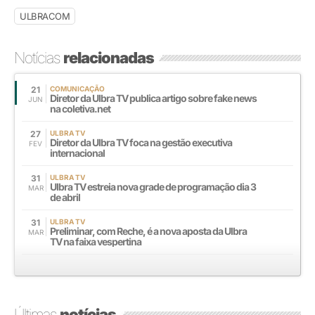
ULBRACOM
Notícias
relacionadas
21
COMUNICAÇÃO
Diretor da Ulbra TV publica artigo sobre fake news
JUN
na coletiva.net
27
ULBRA TV
Diretor da Ulbra TV foca na gestão executiva
FEV
internacional
31
ULBRA TV
Ulbra TV estreia nova grade de programação dia 3
MAR
de abril
31
ULBRA TV
Preliminar, com Reche, é a nova aposta da Ulbra
MAR
TV na faixa vespertina
Últimas
notícias