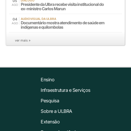
05
DIÁLOGO
Presidente da Ulbra recebe visita institucional do
AGO
ex-ministro Carlos Marun
04
AUDIOVISUAL DA ULBRA
Documentário mostra atendimento de saúde em
AGO
indígenas e quilombolas
ver mais »
Ensino
Infraestrutura e Serviços
Pesquisa
Sobre a ULBRA
Extensão