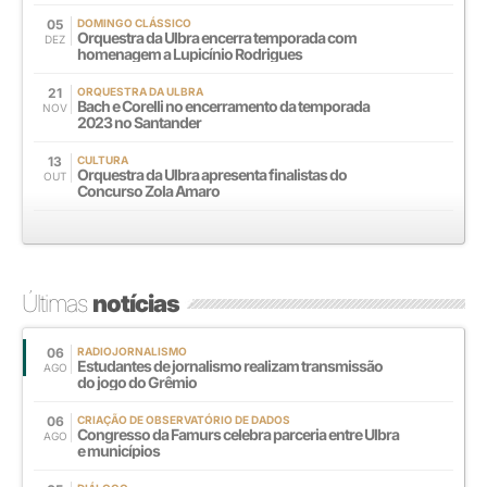
05
DOMINGO CLÁSSICO
Orquestra da Ulbra encerra temporada com
DEZ
homenagem a Lupicínio Rodrigues
21
ORQUESTRA DA ULBRA
Bach e Corelli no encerramento da temporada
NOV
2023 no Santander
13
CULTURA
Orquestra da Ulbra apresenta finalistas do
OUT
Concurso Zola Amaro
Últimas
notícias
06
RADIOJORNALISMO
Estudantes de jornalismo realizam transmissão
AGO
do jogo do Grêmio
06
CRIAÇÃO DE OBSERVATÓRIO DE DADOS
Congresso da Famurs celebra parceria entre Ulbra
AGO
e municípios