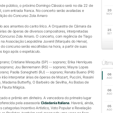
de público, o próximo Domingo Clássico será no dia 22 de
l, com entrada franca. No concerto serão avaliadas e
20
NOV
ição do Concurso Zola Amaro
o aos amantes do canto lírico. A Orquestra de Câmara da
25
 árias de óperas de diversos compositores, interpretadas
SET
o Concurso Zola Amaro. O concerto, com regência de Tiago
, na Associação Leopoldina Juvenil (Marquês do Herval,
do concurso serão escolhidas na hora, a partir de suas
s logo após o espetáculo.
Últi
oprano; Cristiane Mesquita (SP) -- soprano; Erika Henriques
-- soprano; Jou Bennemann (RS) -- soprano; Mayra Lopes
rano; Paolla Soneghetti (RJ) -- soprano; Renata Bueno (PR)
06
 irão interpretar árias de óperas de Mozart, Puccini, Rossini
AGO
te, Madama Butterfly, O Barbeiro de Sevilha, As Bodas de
A Flauta Mágica.
06
AGO
icado e prêmio em dinheiro. A vencedora do primeiro lugar
 oferecida pela assessoria
Cidadania Italiana
. Haverá, ainda,
05
 categorias Incentivo Artístico, Voto Popular e Revelação
AGO
re as finalistas, também será reservada uma vaga na fase