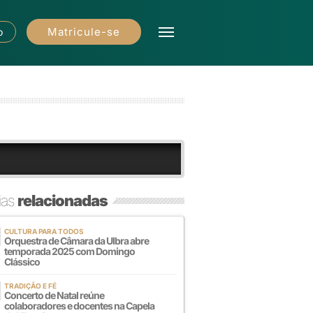
Matricule-se
o
ias
relacionadas
CULTURA PARA TODOS
Orquestra de Câmara da Ulbra abre
temporada 2025 com Domingo
Clássico
TRADIÇÃO E FÉ
Concerto de Natal reúne
colaboradores e docentes na Capela