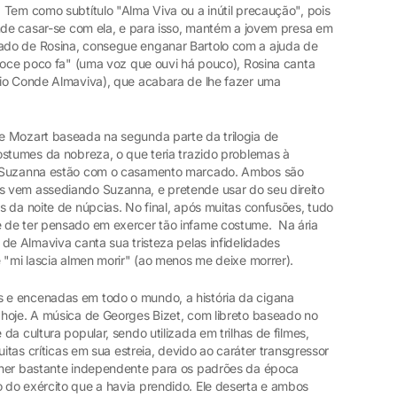
Tem como subtítulo "Alma Viva ou a inútil precaução", pois
ende casar-se com ela, e para isso, mantém a jovem presa em
do de Rosina, consegue enganar Bartolo com a ajuda de
voce poco fa" (uma voz que ouvi há pouco), Rosina canta
io Conde Almaviva), que acabara de lhe fazer uma
e Mozart baseada na segunda parte da trilogia de
ostumes da nobreza, o que teria trazido problemas à
e Suzanna estão com o casamento marcado. Ambos são
 vem assediando Suzanna, e pretende usar do seu direito
 da noite de núpcias. No final, após muitas confusões, tudo
 de ter pensado em exercer tão infame costume. Na ária
de Almaviva canta sua tristeza pelas infidelidades
 "mi lascia almen morir" (ao menos me deixe morrer).
e encenadas em todo o mundo, a história da cigana
hoje. A música de Georges Bizet, com libreto baseado no
a cultura popular, sendo utilizada em trilhas de filmes,
uitas críticas em sua estreia, devido ao caráter transgressor
lher bastante independente para os padrões da época
do exército que a havia prendido. Ele deserta e ambos