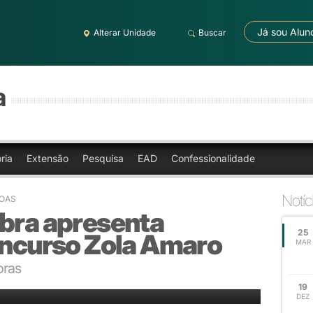
Já sou Alun
Alterar Unidade
Buscar
a
ria
Extensão
Pesquisa
EAD
Confessionalidade
Notíc
NOAS
lbra apresenta
25
Concurso Zola Amaro
MAR
oras
19
DEZ