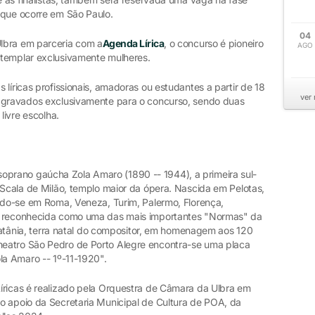
 que ocorre em São Paulo.
04
lbra em parceria com a
Agenda Lírica
, o concurso é pioneiro
AGO
ntemplar exclusivamente mulheres.
líricas profissionais, amadoras ou estudantes a partir de 18
ver
s gravados exclusivamente para o concurso, sendo duas
 livre escolha.
rano gaúcha Zola Amaro (1890 -- 1944), a primeira sul-
 Scala de Milão, templo maior da ópera. Nascida em Pelotas,
tado-se em Roma, Veneza, Turim, Palermo, Florença,
oi reconhecida como uma das mais importantes "Normas" da
m Catânia, terra natal do compositor, em homenagem aos 120
eatro São Pedro de Porto Alegre encontra-se uma placa
la Amaro -- 1º-11-1920".
íricas é realizado pela Orquestra de Câmara da Ulbra em
o apoio da Secretaria Municipal de Cultura de POA, da