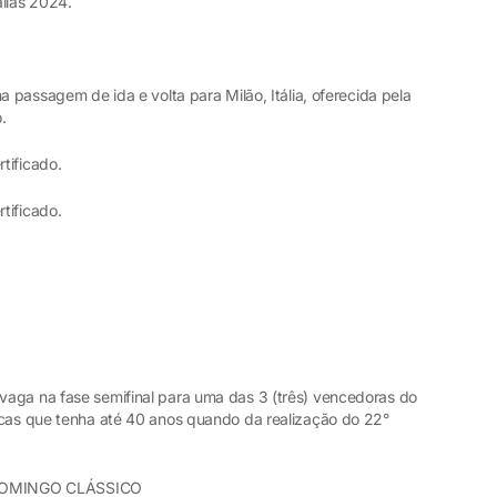
allas 2024.
a passagem de ida e volta para Milão, Itália, oferecida pela
o.
rtificado.
rtificado.
aga na fase semifinal para uma das 3 (três) vencedoras do
icas que tenha até 40 anos quando da realização do 22°
DOMINGO CLÁSSICO