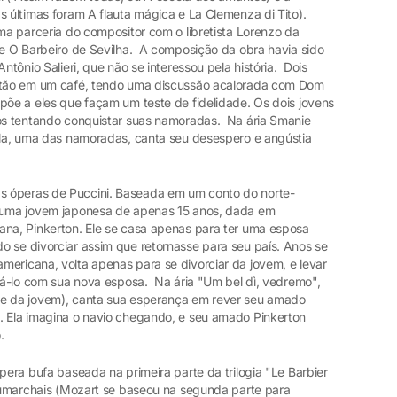
s últimas foram A flauta mágica e La Clemenza di Tito).
ima parceria do compositor com o libretista Lorenzo da
 e O Barbeiro de Sevilha. A composição da obra havia sido
ntônio Salieri, que não se interessou pela história. Dois
estão em um café, tendo uma discussão acalorada com Dom
põe a eles que façam um teste de fidelidade. Os dois jovens
dos tentando conquistar suas namoradas. Na ária Smanie
ella, uma das namoradas, canta seu desespero e angústia
s óperas de Puccini. Baseada em um conto do norte-
e uma jovem japonesa de apenas 15 anos, dada em
ana, Pinkerton. Ele se casa apenas para ter uma esposa
o se divorciar assim que retornasse para seu país. Anos se
mericana, volta apenas para se divorciar da jovem, e levar
riá-lo com sua nova esposa. Na ária "Um bel dì, vedremo",
me da jovem), canta sua esperança em rever seu amado
. Ela imagina o navio chegando, e seu amado Pinkerton
.
pera bufa baseada na primeira parte da trilogia "Le Barbier
eaumarchais (Mozart se baseou na segunda parte para