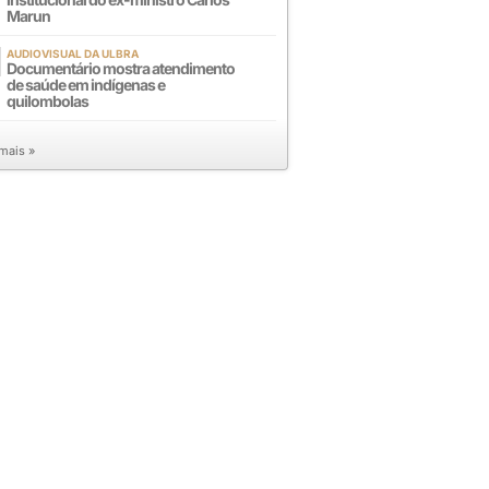
Marun
AUDIOVISUAL DA ULBRA
Documentário mostra atendimento
de saúde em indígenas e
quilombolas
 mais »