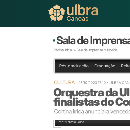
Sala de Imprens
Página Inicial
»
Sala de Imprensa
» Notícia
Pós-graduação
Graduação
Reito
CULTURA
13/10/2023 17:10
- ULBRA CA
Orquestra da U
finalistas do 
Cortina lírica anunciará venced
Concerto será regido pelo maestro Tiago Flores
Foto: Marcelo Curia