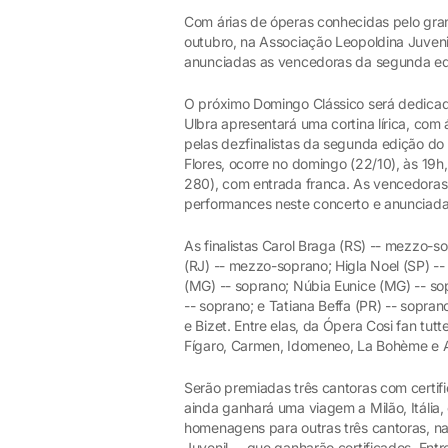
Com árias de óperas conhecidas pelo gran
outubro, na Associação Leopoldina Juveni
anunciadas as vencedoras da segunda ed
O próximo Domingo Clássico será dedicad
Ulbra apresentará uma cortina lírica, com
pelas dezfinalistas da segunda edição d
Flores, ocorre no domingo (22/10), às 19h
280), com entrada franca. As vencedoras 
performances neste concerto e anunciada
As finalistas Carol Braga (RS) -- mezzo-s
(RJ) -- mezzo-soprano; Higla Noel (SP) 
(MG) -- soprano; Núbia Eunice (MG) -- sop
-- soprano; e Tatiana Beffa (PR) -- soprano
e Bizet. Entre elas, da Ópera Cosi fan tut
Fígaro, Carmen, Idomeneo, La Bohème e 
Serão premiadas três cantoras com certif
ainda ganhará uma viagem a Milão, Itália,
homenagens para outras três cantoras, nas
Juvenil -- que ganharão certificados. Ent