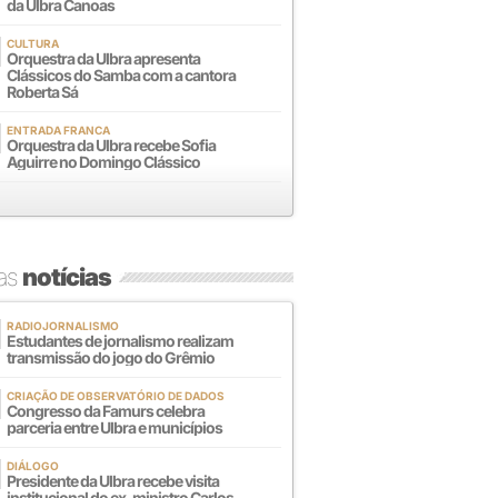
da Ulbra Canoas
CULTURA
Orquestra da Ulbra apresenta
Clássicos do Samba com a cantora
Roberta Sá
ENTRADA FRANCA
Orquestra da Ulbra recebe Sofia
Aguirre no Domingo Clássico
mas
notícias
RADIOJORNALISMO
Estudantes de jornalismo realizam
transmissão do jogo do Grêmio
CRIAÇÃO DE OBSERVATÓRIO DE DADOS
Congresso da Famurs celebra
parceria entre Ulbra e municípios
DIÁLOGO
Presidente da Ulbra recebe visita
institucional do ex-ministro Carlos