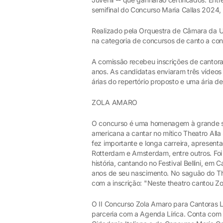
semifinal do Concurso Maria Callas 2024,
Realizado pela Orquestra de Câmara da U
na categoria de concursos de canto a co
A comissão recebeu inscrições de cantoras 
anos. As candidatas enviaram três vídeo
árias do repertório proposto e uma ária de
ZOLA AMARO
O concurso é uma homenagem à grande sop
americana a cantar no mítico Theatro Alla
fez importante e longa carreira, apresen
Rotterdam e Amsterdam, entre outros. F
história, cantando no Festival Bellini, e
anos de seu nascimento. No saguão do Th
com a inscrição: "Neste theatro cantou Zo
O II Concurso Zola Amaro para Cantoras L
parceria com a Agenda Lírica. Conta com 