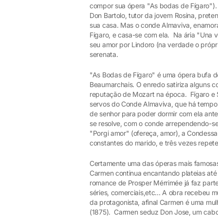
compor sua ópera "As bodas de Fígaro"). 
Don Bartolo, tutor da jovem Rosina, pret
sua casa. Mas o conde Almaviva, enamora
Fígaro, e casa-se com ela. Na ária "Una 
seu amor por Lindoro (na verdade o própr
serenata.
"As Bodas de Fígaro" é uma ópera bufa d
Beaumarchais. O enredo satiriza alguns c
reputação de Mozart na época. Fígaro 
servos do Conde Almaviva, que há tempos
de senhor para poder dormir com ela antes
se resolve, com o conde arrependendo-se
"Porgi amor" (ofereça, amor), a Condessa 
constantes do marido, e três vezes repete
Certamente uma das óperas mais famosas 
Carmen continua encantando plateias até 
romance de Prosper Mérrimée já faz parte d
séries, comerciais,etc... A obra recebeu m
da protagonista, afinal Carmen é uma mu
(1875). Carmen seduz Don Jose, um cabo 