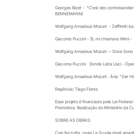
Georges Bizet - "C'est des contrebandier
BENNEMANN)
Wolfgang Amadeus Mozart - Zeffiretti l
Giacomo Puccini - Si, mi chiamano Mimì
Wolfgang Amadeus Mozart -- Dove Sono
Giacomo Puccini Donde Lieta Usci - Ó
Wolfgang Amadeus Mozart . Ária: "Der H
Regência: Tiago Flores
Esse projeto é financiado pela Lei Federa
Promotora. Realização do Ministério da Cul
SOBRE AS OBRAS:
Così fan tutte, ossia La Scuola degli ama