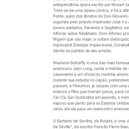
antepenúltima ópera escrita por Mozart (a
Trata-se de uma ópera cômica, e foi a últ
Ponte, autor dos libretos de Don Giovanni
sugerida pelo próprio imperador José II a A
jovens soldados, Ferrando e Guglielmo, 
Alfonso sobre fidelidade. Dom Alfonso pro
fingem que vão viajar, e voltam disfarça
implacabili (Desejos Implacáveis), Dorab
diante da partida de seu amado.
Madame Butterfly é uma das mais famosa
americano John Long, conta a história d
casamento a um oficial da marinha americ
durante sua estadia no Japão, pretendend
passam, e Pinkerton, já casado com uma a
embora o filho que tiveram juntos, para c
Cio-Cio San (borboleta em japonês, o no
esposo que partiu para os Estados Unidos
vindo até ela para um reencontro amoroso
O Barbeiro de Sevilha, de Rossini, é uma ó
de Séville", do escritor francês Pierre B