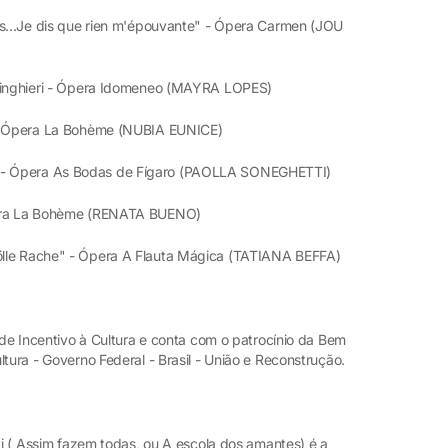
s...Je dis que rien m'épouvante" - Ópera Carmen (JOU
usinghieri - Ópera Idomeneo (MAYRA LOPES)
 - Ópera La Bohème (NUBIA EUNICE)
 - Ópera As Bodas de Fígaro (PAOLLA SONEGHETTI)
pera La Bohème (RENATA BUENO)
ölle Rache" - Ópera A Flauta Mágica (TATIANA BEFFA)
l de Incentivo à Cultura e conta com o patrocínio da Bem
tura - Governo Federal - Brasil - União e Reconstrução.
nti ( Assim fazem todas, ou A escola dos amantes) é a