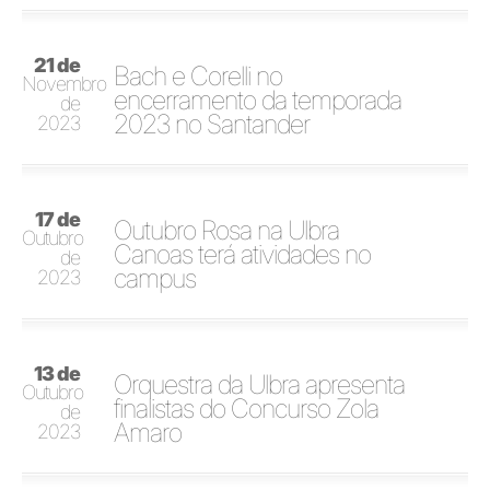
21 de
Bach e Corelli no
Novembro
encerramento da temporada
de
2023 no Santander
2023
17 de
Outubro Rosa na Ulbra
Outubro
Canoas terá atividades no
de
campus
2023
13 de
Orquestra da Ulbra apresenta
Outubro
finalistas do Concurso Zola
de
Amaro
2023