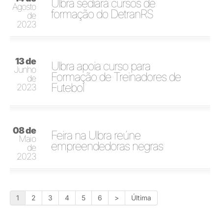
Ulbra sediará cursos de
Agosto
formação do DetranRS
de
2023
13 de
Ulbra apoia curso para
Junho
Formação de Treinadores de
de
Futebol
2023
08 de
Feira na Ulbra reúne
Maio
empreendedoras negras
de
2023
1
2
3
4
5
6
>
Última