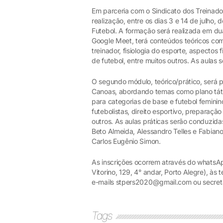
Em parceria com o Sindicato dos Treinado
realização, entre os dias 3 e 14 de julho,
Futebol. A formação será realizada em du
Google Meet, terá conteúdos teóricos como
treinador, fisiologia do esporte, aspectos 
de futebol, entre muitos outros. As aulas
O segundo módulo, teórico/prático, será 
Canoas, abordando temas como plano tátic
para categorias de base e futebol femini
futebolistas, direito esportivo, preparação
outros. As aulas práticas serão conduzid
Beto Almeida, Alessandro Telles e Fabiano 
Carlos Eugênio Simon.
As inscrições ocorrem através do whats
Vitorino, 129, 4° andar, Porto Alegre), às
e-mails stpers2020@gmail.com ou secret
Tags