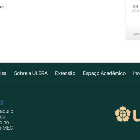
ios
04
AGO
ver
isa
Sobre a ULBRA
Extensão
Espaço Acadêmico
In