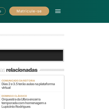
Matricule-se
o
ias
relacionadas
COMUNICADO DA REITORIA
Dias 2 e 3.5 terão aulas na plataforma
virtual
DOMINGO CLÁSSICO
Orquestra da Ulbra encerra
temporada com homenagem a
Lupicínio Rodrigues