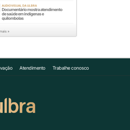
AUDIOVISUAL DA ULBRA
Documentário mostra atendimento
de saúde em indígenas e
quilombolas
 mais »
ovação
Atendimento
Trabalhe conosco