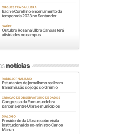
ORQUESTRA DA ULBRA
Bach e Corelli no encerramento da
temporada 2023 no Santander
SAÚDE
Outubro Rosa na Ulbra Canoas terá
atividades no campus
mas
notícias
RADIOJORNALISMO
Estudantes de jornalismo realizam
transmissão do jogo do Grêmio
CRIAÇÃO DE OBSERVATÓRIO DE DADOS
Congresso da Famurs celebra
parceria entre Ulbra e municípios
DIÁLOGO
Presidente da Ulbra recebe visita
institucional do ex-ministro Carlos
Marun