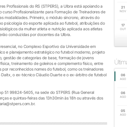
res Profissionais do RS (STPERS), a Ulbra está apoiando a
21
 do curso Profissionalizante para Formação de Treinadores de
NOV
as modalidades. Primeiro, o módulo síncrono, através do
 psicologia do esporte aplicada ao futebol, atribuições do
17
fisiológicos da mulher atleta e nutrição aplicada aos atletas
OUT
 serão conduzidas por docentes da Ulbra.
presencial, no Complexo Esportivo da Universidade em
o e planejamento estratégico no futebol moderno, projeto
no, gestão de categorias de base, formação de jovens
Últi
 física, treinamento de goleiros e complemento físico, entre
as por reconhecidos nomes do futebol, como os treinadores
Daitx, o ex-técnico Cláudio Duarte e o ex-árbitro de futebol
06
AGO
App 51 99824-5405, na sede do STPERS (Rua General
06
AGO
 terças e quintas-feiras das 13h30min às 18h ou através dos
aria@stpers.com.br.
05
AGO