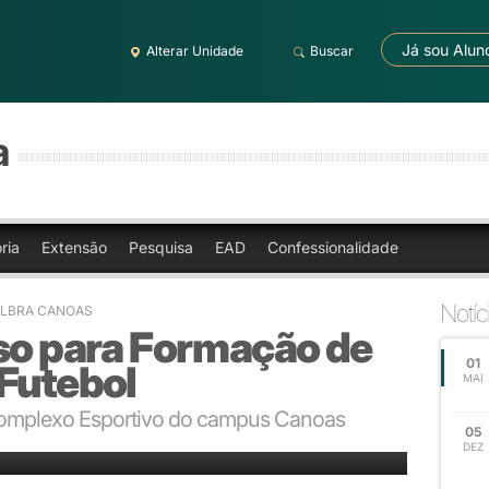
Já sou Alun
Alterar Unidade
Buscar
a
ria
Extensão
Pesquisa
EAD
Confessionalidade
Notíc
ULBRA CANOAS
rso para Formação de
01
 Futebol
MAI
Complexo Esportivo do campus Canoas
05
DEZ