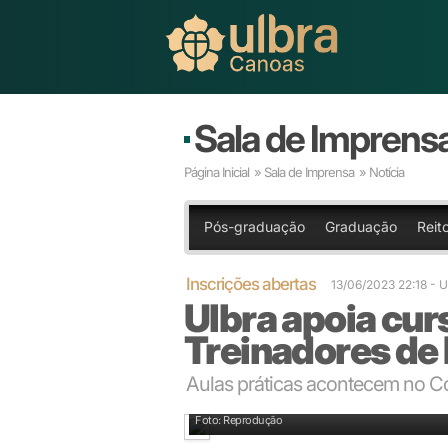
Sala de Imprens
Página Inicial
»
Sala de Imprensa
» Notícia
Pós-graduação
Graduação
Reito
Inscrições abertas
13/06/2023 22:18
- 
Ulbra apoia cu
Treinadores de
Aulas práticas acontecem no 
Foto: Reprodução