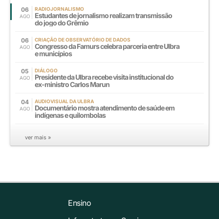
06
RADIOJORNALISMO
Estudantes de jornalismo realizam transmissão
AGO
do jogo do Grêmio
06
CRIAÇÃO DE OBSERVATÓRIO DE DADOS
Congresso da Famurs celebra parceria entre Ulbra
AGO
e municípios
05
DIÁLOGO
Presidente da Ulbra recebe visita institucional do
AGO
ex-ministro Carlos Marun
04
AUDIOVISUAL DA ULBRA
Documentário mostra atendimento de saúde em
AGO
indígenas e quilombolas
ver mais »
Ensino