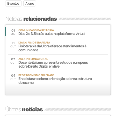
Eventos
Aluno
Notícias
relacionadas
01
COMUNICADO DA REITORIA
Dias 2 e 3.5 terão aulas na plataforma virtual
MAI
11
DIA DO FISIOTERAPEUTA
Fisioterapia da Ulbra oferece atendimentos à
OUT
comunidade
07
AULA INTERNACIONAL
Docente italiano apresenta estudos europeus
OUT
sobre Direito Digital em live
04
PROTAGONISMO NO ENADE
Enadistas recebem orientação sobre a estrutura
OUT
do exame
Últimas
notícias