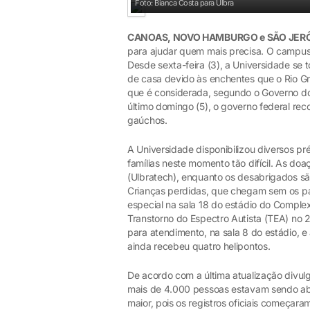
Foto: Bianca Costa para Ulbra
CANOAS, NOVO HAMBURGO e SÃO JE
para ajudar quem mais precisa. O campus
Desde sexta-feira (3), a Universidade se 
de casa devido às enchentes que o Rio G
que é considerada, segundo o Governo do 
último domingo (5), o governo federal re
gaúchos.
A Universidade disponibilizou diversos p
famílias neste momento tão difícil. As do
(Ulbratech), enquanto os desabrigados sã
Crianças perdidas, que chegam sem os pa
especial na sala 18 do estádio do Compl
Transtorno do Espectro Autista (TEA) no 
para atendimento, na sala 8 do estádio, e
ainda recebeu quatro helipontos.
De acordo com a última atualização divulg
mais de 4.000 pessoas estavam sendo ab
maior, pois os registros oficiais começara