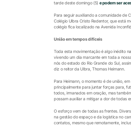
tarde deste domingo (5)
e podem ser aces
Para seguir auxiliando a comunidade de 
Colégio Ulbra Cristo Redentor, que está m
colégio fica localizado na Avenida Inconf
União em tempos difíceis
Toda esta movimentação é algo inédito na 
vivendo um dia marcante em toda a nossa 
nós do estado do Rio Grande do Sul, as
diz o reitor da Ulbra, Thomas Heimann.
Para Heimann, o momento é de união, em 
principalmente para juntar forças para, f
todos, irmanados em oração, mas também 
possam auxiliar a mitigar a dor de todas 
O esforço vem de todas as frentes. Diver
na gestão do espaço e da logística no c
contatos, mesmo que remotamente, inclusi