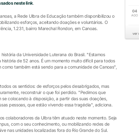
sados neste link
.
04
Canoas, a Rede Ulbra de Educação também disponibilizou o
AGO
obilizando esforços, aceitando doações e voluntários. O
idência, 1.231, bairro Marechal Rondon, em Canoas.
ver
história da Universidade Luterana do Brasil. "Estamos
história de 52 anos. É um momento muito difícil para todos
sim como também está sendo para a comunidade de Canoas",
todos os sentidos: de esforços pelos desabrigados, mas
uturamente, reconstruir o que foi perdido. "Pedimos que
se colocando à disposição, a partir das suas doações,
essas pessoas, que estão vivendo essa tragédia", adiciona.
sos colaboradores da Ulbra têm atuado neste momento. Seja
ampus, com o seu conhecimento, ou mobilizando redes de
ve nas unidades localizadas fora do Rio Grande do Sul.