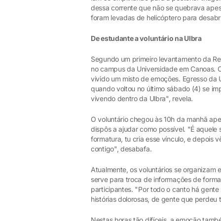
dessa corrente que não se quebrava ape
foram levadas de helicóptero para desabr
De estudante a voluntário na Ulbra
Segundo um primeiro levantamento da Reit
no campus da Universidade em Canoas. O j
vivido um misto de emoções. Egresso da 
quando voltou no último sábado (4) se i
vivendo dentro da Ulbra", revela.
O voluntário chegou às 10h da manhã ape
dispôs a ajudar como possível. "É aquele 
formatura, tu cria esse vínculo, e depois
contigo", desabafa.
Atualmente, os voluntários se organiza
serve para troca de informações de forma
participantes. "Por todo o canto há gente
histórias dolorosas, de gente que perdeu 
Nestas horas tão difíceis, a emoção tam