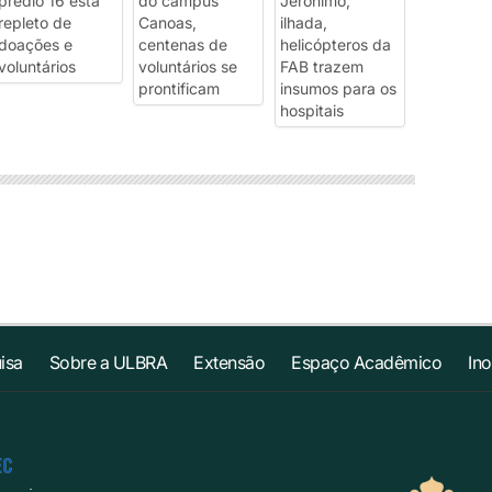
isa
Sobre a ULBRA
Extensão
Espaço Acadêmico
In