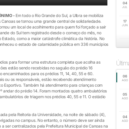
04
JUL
RÔNIMO
-
Em todo o Rio Grande do Sul, a Ulbra se mobiliza
 Canoas se tornou uma grande central de solidariedade.
17
JUN
tornou um local de acolhimento para quem foi forçado a sair
rande do Sul tem registrado desde o começo do mês, no
Estado, como a maior catástrofe climática da história. No
conheceu o estado de calamidade pública em 336 municípios
Últi
rédios para formar uma estrutura completa que acolha as
ações estão sendo recebidas no saguão do prédio 16
o encaminhados para os prédios 11, 14, 40, 55 e 60.
06
is ou os responsáveis, estão recebendo atendimento
AGO
exo Esportivo. Também há atendimento para crianças com
2º andar do prédio 14. Foram montados quatro ambulatórios
05
 ambulatórios de triagem nos prédios 40, 55 e 11. O estádio
AGO
ada pela Reitoria da Universidade, na noite de sábado (4),
04
rigadas no campus. No entanto, o número deve ser ainda
AGO
m a ser centralizados pela Prefeitura Municipal de Canoas na