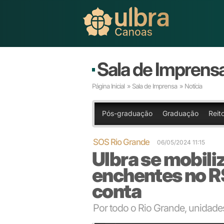
Sala de Imprens
Página Inicial
»
Sala de Imprensa
» Notícia
Pós-graduação
Graduação
Reito
SOS Rio Grande
06/05/2024 11:15
Ulbra se mobili
enchentes no R
conta
Por todo o Rio Grande, unidad
Prédio 16 se tornou uma central da solidariedade