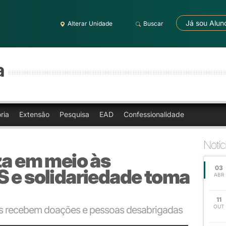
Já sou Alun
Alterar Unidade
Buscar
a
ria
Extensão
Pesquisa
EAD
Confessionalidade
Notíc
za em meio às
03
S e solidariedade toma
ABR
11
OUT
es recebem doações e pessoas desabrigadas