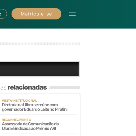
Matricule-se
o
ias
relacionadas
VISITA INSTITUCIONAL
Diretoria da Ulbra se reúne com
governador Eduardo Leite no Piratini
RECONHECIMENTO
Assessoria de Comunicação da
Ulbra é indicada ao Prêmio ARI