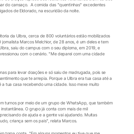
sar do cansaço. A comida das "quentinhas" excedentes
igados de Eldorado, na escuridão da noite.
oria da Ulbra, cerca de 800 voluntários estão mobilizados
ornalista Marcos Melchior, de 28 anos, é um deles e tem
Ulbra, saiu do campus com o seu diploma, em 2019, e
mpressionou com o cenário. "Me deparei com uma cidade
nas para levar doações e só saiu de madrugada, pois se
sentimento que te arrepia. Porque a Ulbra era tua casa até a
 vê a tua casa recebendo uma cidade. Isso mexe muito
m em turnos por meio de um grupo de WhatsApp, que também
 instantânea. O grupo já conta com mais de mil
 precisando de ajuda e a gente vai ajudando. Muitas
tudo, criança sem os pais", relata Marcos.
bém toma conta. "Em alguns momentos eu tive que me