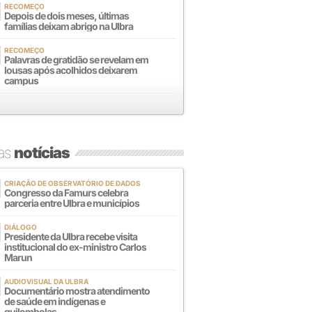
RECOMEÇO
Depois de dois meses, últimas
famílias deixam abrigo na Ulbra
RECOMEÇO
Palavras de gratidão se revelam em
lousas após acolhidos deixarem
campus
mas
notícias
CRIAÇÃO DE OBSERVATÓRIO DE DADOS
Congresso da Famurs celebra
parceria entre Ulbra e municípios
DIÁLOGO
Presidente da Ulbra recebe visita
institucional do ex-ministro Carlos
Marun
AUDIOVISUAL DA ULBRA
Documentário mostra atendimento
de saúde em indígenas e
quilombolas