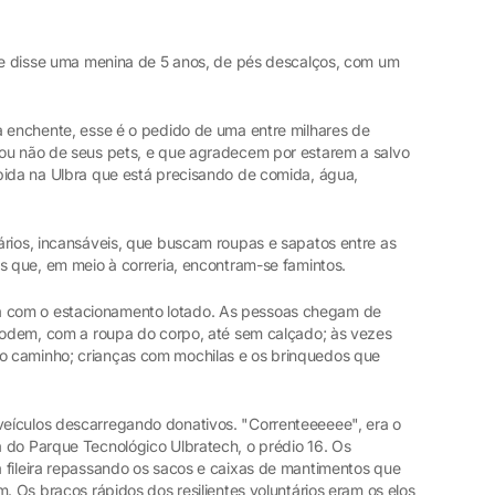
que disse uma menina de 5 anos, de pés descalços, com um
à enchente, esse é o pedido de uma entre milhares de
 ou não de seus pets, e que agradecem por estarem a salvo
bida na Ulbra que está precisando de comida, água,
ários, incansáveis, que buscam roupas e sapatos entre as
s que, em meio à correria, encontram-se famintos.
 com o estacionamento lotado. As pessoas chegam de
 podem, com a roupa do corpo, até sem calçado; às vezes
 caminho; crianças com mochilas e os brinquedos que
eículos descarregando donativos. "Correnteeeeee", era o
 do Parque Tecnológico Ulbratech, o prédio 16. Os
 fileira repassando os sacos e caixas de mantimentos que
. Os braços rápidos dos resilientes voluntários eram os elos