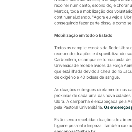
recolher num canto, escondido, e chorar u
Marcos, toda a mobilização dos voluntári
continuar ajudando. "Agora eu vejo a Ulb
conseguindo fazer parte disso, é como se 
Mobilização em todo o Estado
Todos os campi e escolas da Rede Ulbra 
recebendo doações e disponibilizando sua
Carbonífera, o campus se tornou pista de
Universidade recebe aviões da Força Aérea
que está ilhada devido à cheia do rio Jac
de oxigênio e 40 bolsas de sangue.
As doações entregues diretamente nos ca
próximas de cada uma das nove cidades 
Ulbra. A campanha é encabeçada pela Ae
pela Pastoral Universitária.
Os endereços p
Estão sendo recebidas doações de aliment
higiene pessoal e limpeza. Também são ac
soscanoas@ulbra.br
.