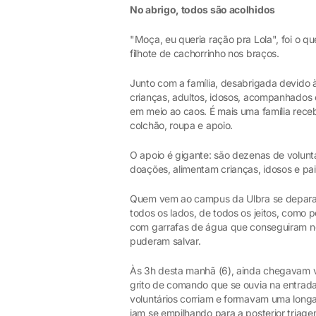
No abrigo, todos são acolhidos
"Moça, eu queria ração pra Lola", foi o 
filhote de cachorrinho nos braços.
Junto com a família, desabrigada devido 
crianças, adultos, idosos, acompanhados
em meio ao caos. É mais uma família rece
colchão, roupa e apoio.
O apoio é gigante: são dezenas de volunt
doações, alimentam crianças, idosos e pai
Quem vem ao campus da Ulbra se depara
todos os lados, de todos os jeitos, como
com garrafas de água que conseguiram no
puderam salvar.
Às 3h desta manhã (6), ainda chegavam v
grito de comando que se ouvia na entrada
voluntários corriam e formavam uma longa
iam se empilhando para a posterior triagem