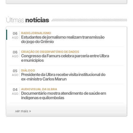
Últimas
notícias
06
RADIOJORNALISMO
Estudantes de jornalismo realizam transmissão
AGO
do jogo do Grêmio
06
CRIAÇÃO DE OBSERVATÓRIO DE DADOS
Congresso da Famurs celebra parceria entre Ulbra
AGO
e municípios
05
DIÁLOGO
Presidente da Ulbra recebe visita institucional do
AGO
ex-ministro Carlos Marun
04
AUDIOVISUAL DA ULBRA
Documentário mostra atendimento de saúde em
AGO
indígenas e quilombolas
ver mais »