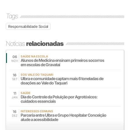
Tags
Responsabilidade Social
Notícias
relacionadas
06
SAÚDE NA ESCOLA
Alunos de Medicina ensinam primeiros socorros
NOV
em escolas de Gravataí
16
SOS VALE DO TAQUARI
Ulbra e comunidade captam mais 6 toneladas de
SET
doações ao Vale do Taquari
11
SAÚDE
Dia do Controle da Poluição por Agrotóxicos:
JAN
cuidados essenciais
16
INTERESSES COMUNS
Parceria entre Ulbra e Grupo Hospitalar Conceição
DEZ
alude a acessibilidade