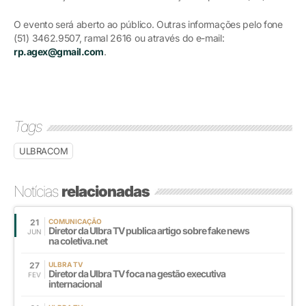
O evento será aberto ao público. Outras informações pelo fone
(51) 3462.9507, ramal 2616 ou através do e-mail:
rp.agex@gmail.com
.
Tags
ULBRACOM
Notícias
relacionadas
21
COMUNICAÇÃO
Diretor da Ulbra TV publica artigo sobre fake news
JUN
na coletiva.net
27
ULBRA TV
Diretor da Ulbra TV foca na gestão executiva
FEV
internacional