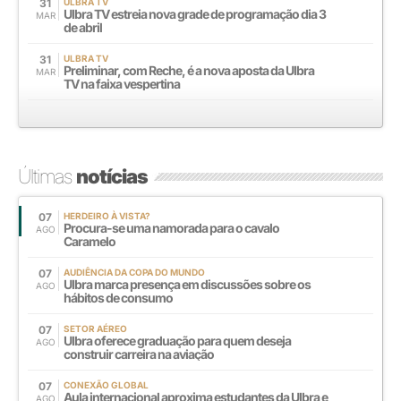
31
ULBRA TV
Ulbra TV estreia nova grade de programação dia 3
MAR
de abril
31
ULBRA TV
Preliminar, com Reche, é a nova aposta da Ulbra
MAR
TV na faixa vespertina
Últimas
notícias
07
HERDEIRO À VISTA?
Procura-se uma namorada para o cavalo
AGO
Caramelo
07
AUDIÊNCIA DA COPA DO MUNDO
Ulbra marca presença em discussões sobre os
AGO
hábitos de consumo
07
SETOR AÉREO
Ulbra oferece graduação para quem deseja
AGO
construir carreira na aviação
07
CONEXÃO GLOBAL
Aula internacional aproxima estudantes da Ulbra e
AGO