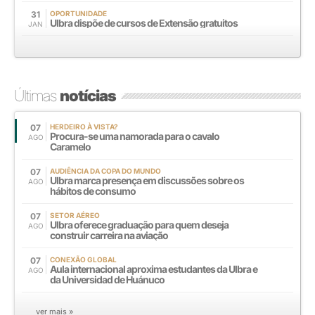
31
OPORTUNIDADE
Ulbra dispõe de cursos de Extensão gratuitos
JAN
Últimas
notícias
07
HERDEIRO À VISTA?
Procura-se uma namorada para o cavalo
AGO
Caramelo
07
AUDIÊNCIA DA COPA DO MUNDO
Ulbra marca presença em discussões sobre os
AGO
hábitos de consumo
07
SETOR AÉREO
Ulbra oferece graduação para quem deseja
AGO
construir carreira na aviação
07
CONEXÃO GLOBAL
Aula internacional aproxima estudantes da Ulbra e
AGO
da Universidad de Huánuco
ver mais »