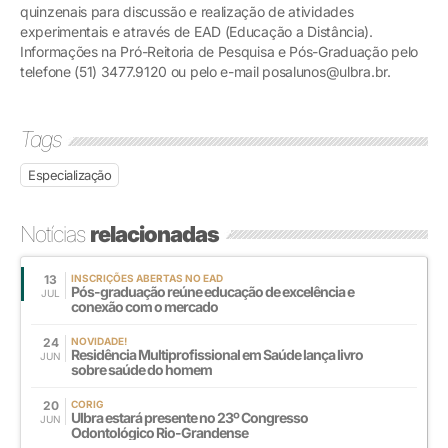
quinzenais para discussão e realização de atividades
experimentais e através de EAD (Educação a Distância).
Informações na Pró-Reitoria de Pesquisa e Pós-Graduação pelo
telefone (51) 3477.9120 ou pelo e-mail posalunos@ulbra.br.
Tags
Especialização
Notícias
relacionadas
13
INSCRIÇÕES ABERTAS NO EAD
Pós-graduação reúne educação de excelência e
JUL
conexão com o mercado
24
NOVIDADE!
Residência Multiprofissional em Saúde lança livro
JUN
sobre saúde do homem
20
CORIG
Ulbra estará presente no 23º Congresso
JUN
Odontológico Rio-Grandense