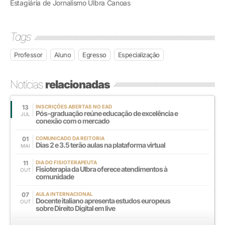
Estagiária de Jornalismo Ulbra Canoas
Tags
Professor
Aluno
Egresso
Especialização
Notícias
relacionadas
13
INSCRIÇÕES ABERTAS NO EAD
Pós-graduação reúne educação de excelência e
JUL
conexão com o mercado
01
COMUNICADO DA REITORIA
Dias 2 e 3.5 terão aulas na plataforma virtual
MAI
11
DIA DO FISIOTERAPEUTA
Fisioterapia da Ulbra oferece atendimentos à
OUT
comunidade
07
AULA INTERNACIONAL
Docente italiano apresenta estudos europeus
OUT
sobre Direito Digital em live