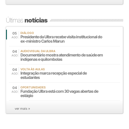
Últimas
notícias
05
DIÁLOGO
Presidente da Ulbra recebe visita institucional do
AGO
ex-ministro Carlos Marun
04
AUDIOVISUAL DA ULBRA
Documentário mostra atendimento de saúde em
AGO
indígenas e quilombolas
04
VOLTA ÀS AULAS
Integração marca recepção especial de
AGO
estudantes
04
OPORTUNIDADES
Fundação Ulbra está com 30 vagas abertas de
AGO
estágio
ver mais »