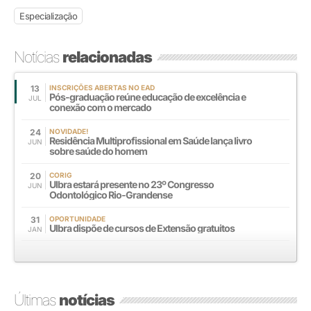
Especialização
Notícias
relacionadas
13
INSCRIÇÕES ABERTAS NO EAD
Pós-graduação reúne educação de excelência e
JUL
conexão com o mercado
24
NOVIDADE!
Residência Multiprofissional em Saúde lança livro
JUN
sobre saúde do homem
20
CORIG
Ulbra estará presente no 23º Congresso
JUN
Odontológico Rio-Grandense
31
OPORTUNIDADE
Ulbra dispõe de cursos de Extensão gratuitos
JAN
Últimas
notícias