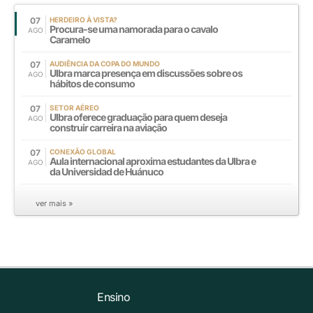
07
HERDEIRO À VISTA?
Procura-se uma namorada para o cavalo
AGO
Caramelo
07
AUDIÊNCIA DA COPA DO MUNDO
Ulbra marca presença em discussões sobre os
AGO
hábitos de consumo
07
SETOR AÉREO
Ulbra oferece graduação para quem deseja
AGO
construir carreira na aviação
07
CONEXÃO GLOBAL
Aula internacional aproxima estudantes da Ulbra e
AGO
da Universidad de Huánuco
ver mais »
Ensino