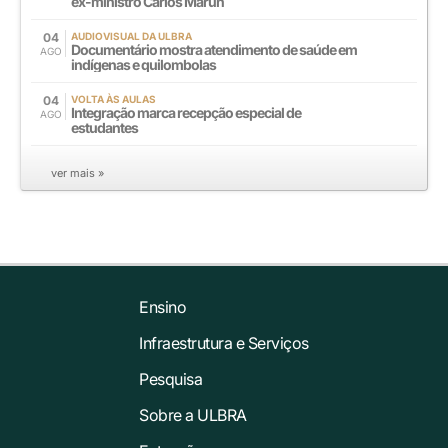
ex-ministro Carlos Marun
04
AUDIOVISUAL DA ULBRA
Documentário mostra atendimento de saúde em
AGO
indígenas e quilombolas
04
VOLTA ÀS AULAS
Integração marca recepção especial de
AGO
estudantes
ver mais »
Ensino
Infraestrutura e Serviços
Pesquisa
Sobre a ULBRA