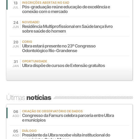
13
INSCRIÇÕES ABERTAS NO EAD
Pós-graduação reúne educação de excelência e
JUL
conexão com o mercado
24
NOVIDADE!
Residência Multiprofissional em Saúde lança livro
JUN
sobre saúde do homem
20
CORIG
Ulbra estará presente no 23º Congresso
JUN
Odontológico Rio-Grandense
31
OPORTUNIDADE
Ulbra dispõe de cursos de Extensão gratuitos
JAN
Últimas
notícias
06
CRIAÇÃO DE OBSERVATÓRIO DE DADOS
Congresso da Famurs celebra parceria entre Ulbra
AGO
e municípios
05
DIÁLOGO
Presidente da Ulbra recebe visita institucional do
AGO