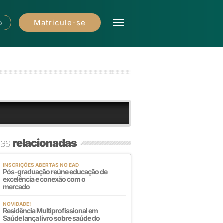
Matricule-se
o
ias
relacionadas
INSCRIÇÕES ABERTAS NO EAD
Pós-graduação reúne educação de
excelência e conexão com o
mercado
NOVIDADE!
Residência Multiprofissional em
Saúde lança livro sobre saúde do