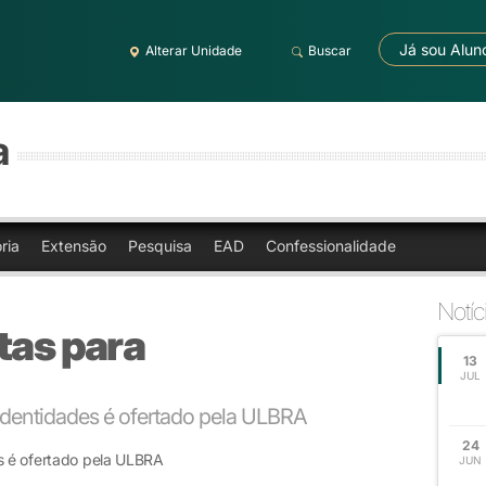
Já sou Alun
Alterar Unidade
Buscar
a
ria
Extensão
Pesquisa
EAD
Confessionalidade
Notíc
tas para
13
JUL
 Identidades é ofertado pela ULBRA
24
es é ofertado pela ULBRA
JUN