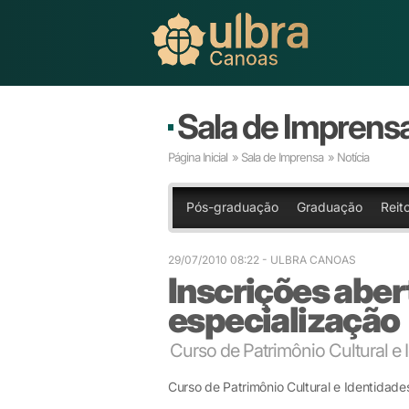
Sala de Imprens
Página Inicial
»
Sala de Imprensa
» Notícia
Pós-graduação
Graduação
Reito
29/07/2010 08:22
- ULBRA CANOAS
Inscrições aber
especialização
Curso de Patrimônio Cultural e
Curso de Patrimônio Cultural e Identidad