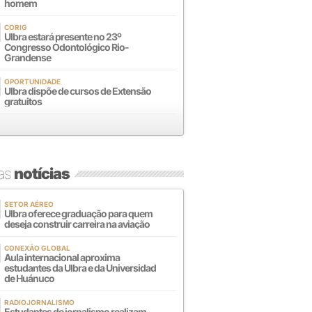
homem
CORIG
Ulbra estará presente no 23º
Congresso Odontológico Rio-
Grandense
OPORTUNIDADE
Ulbra dispõe de cursos de Extensão
gratuitos
mas
notícias
SETOR AÉREO
Ulbra oferece graduação para quem
deseja construir carreira na aviação
CONEXÃO GLOBAL
Aula internacional aproxima
estudantes da Ulbra e da Universidad
de Huánuco
RADIOJORNALISMO
Estudantes de jornalismo realizam