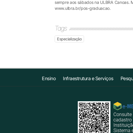
sempre aos sábados na ULBRA Canoas. Mai
www.ulbra.br/pos-graduacao.
Tags
Especialização
Ensino
Infraestrutura e Serviços
Pesqu