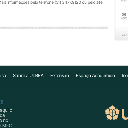
AGO
s informações pelo telefone (51) 3477.9120 ou pelo site
06
AGO
ver
isa
Sobre a ULBRA
Extensão
Espaço Acadêmico
In