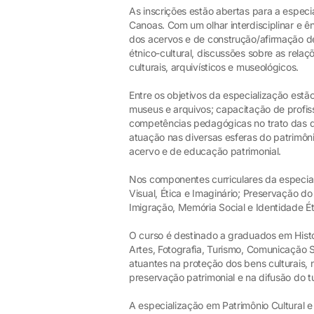
As inscrições estão abertas para a espec
Canoas. Com um olhar interdisciplinar e 
dos acervos e de construção/afirmação d
étnico-cultural, discussões sobre as rela
culturais, arquivísticos e museológicos.
Entre os objetivos da especialização estã
museus e arquivos; capacitação de profis
competências pedagógicas no trato das dif
atuação nas diversas esferas do patrimôni
acervo e de educação patrimonial.
Nos componentes curriculares da especial
Visual, Ética e Imaginário; Preservação do
Imigração, Memória Social e Identidade Étn
O curso é destinado a graduados em Histó
Artes, Fotografia, Turismo, Comunicação S
atuantes na proteção dos bens culturais,
preservação patrimonial e na difusão do t
A especialização em Patrimônio Cultural 