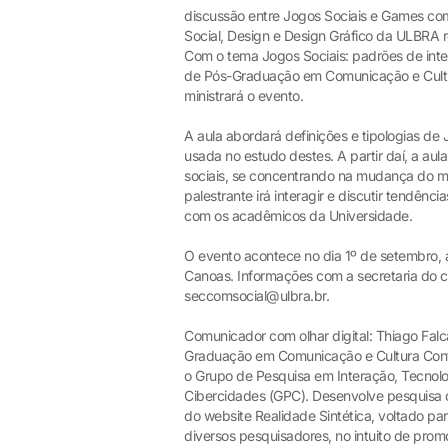
discussão entre Jogos Sociais e Games com
Social, Design e Design Gráfico da ULBRA 
Com o tema Jogos Sociais: padrões de int
de Pós-Graduação em Comunicação e Cultu
ministrará o evento.
A aula abordará definições e tipologias de
usada no estudo destes. A partir daí, a aul
sociais, se concentrando na mudança do mod
palestrante irá interagir e discutir tendê
com os acadêmicos da Universidade.
O evento acontece no dia 1º de setembro, a
Canoas. Informações com a secretaria do c
seccomsocial@ulbra.br.
Comunicador com olhar digital: Thiago Fal
Graduação em Comunicação e Cultura Cont
o Grupo de Pesquisa em Interação, Tecnolo
Cibercidades (GPC). Desenvolve pesquisa de
do website Realidade Sintética, voltado p
diversos pesquisadores, no intuito de prom