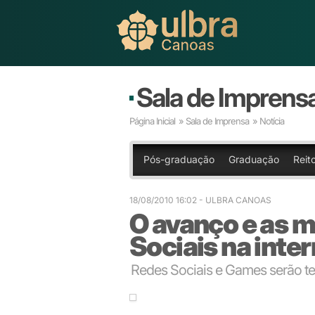
Sala de Imprens
Página Inicial
»
Sala de Imprensa
» Notícia
Pós-graduação
Graduação
Reito
18/08/2010 16:02
- ULBRA CANOAS
O avanço e as 
Sociais na inte
Redes Sociais e Games serão t