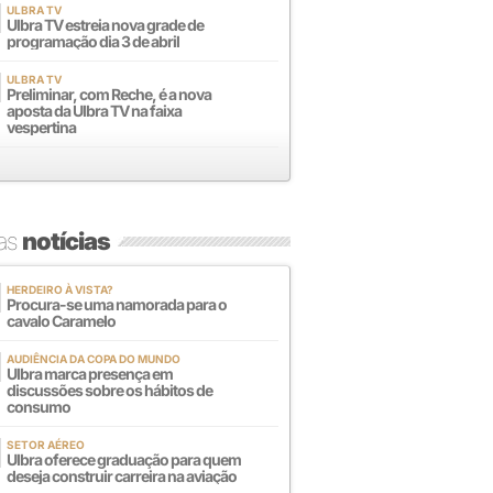
ULBRA TV
Ulbra TV estreia nova grade de
programação dia 3 de abril
ULBRA TV
Preliminar, com Reche, é a nova
aposta da Ulbra TV na faixa
vespertina
mas
notícias
HERDEIRO À VISTA?
Procura-se uma namorada para o
cavalo Caramelo
AUDIÊNCIA DA COPA DO MUNDO
Ulbra marca presença em
discussões sobre os hábitos de
consumo
SETOR AÉREO
Ulbra oferece graduação para quem
deseja construir carreira na aviação