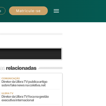
Matricule-se
o
ias
relacionadas
COMUNICAÇÃO
Diretor da Ulbra TV publica artigo
sobre fake news na coletiva.net
ULBRA TV
Diretor da Ulbra TV foca na gestão
executiva internacional