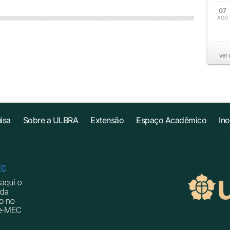
07
AGO
ver
isa
Sobre a ULBRA
Extensão
Espaço Acadêmico
In