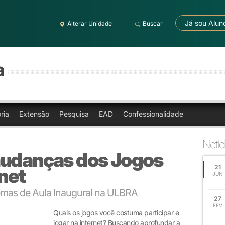
Já sou Alun
Alterar Unidade
Buscar
a
ria
Extensão
Pesquisa
EAD
Confessionalidade
Notíc
mudanças dos Jogos
21
rnet
JUN
emas de Aula Inaugural na ULBRA
27
FEV
Quais os jogos você costuma participar e
jogar na internet? Buscando aprofundar a