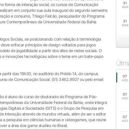
31
o forma de interação social, os cursos de Comunicação
MAR
realizam em conjunto sua aula inaugural do segundo semestre.
eração e consumo, Thiago Falcão, pesquisador do Programa
31
ra Contemporâneas da Universidade Federal da Bahia
MAR
 Jogos Sociais, se posicionando com relação à terminologia
a deve enfocar princípios de design voltados para jogos
elo de jogabilidade a partir dos sites de redes sociais. O
ncias e inovações tecnológicas sobre o tema em um bate-papo
Últi
 partir das 19h30, no auditório do Prédio 14, do campus
07
urso de Comunicação Social: (51) 3462.9507 ou pelo email:
AGO
07
cão é aluno do curso de doutorado do Programa de Pós-
AGO
emporâneas da Universidade Federal da Bahia, onde integra
gias Digitais e Sociedade (GITS) e o Grupo de Pesquisa em
 interação através de mundos virtuais, além de ser o editor
07
ara a pesquisa em ciências humanas e videogames, que reúne
AGO
over a área dos game studies no Brasil.