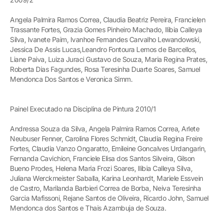
Angela Palmira Ramos Correa, Claudia Beatriz Pereira, Francielen
Trassante Fortes, Grazia Gomes Pinheiro Machado, Ilibia Calleya
Silva, Ivanete Paim, Ivanhoe Fernandes Carvalho Lewandowski,
Jessica De Assis Lucas,Leandro Fontoura Lemos de Barcellos,
Liane Paiva, Luiza Juraci Gustavo de Souza, Maria Regina Prates,
Roberta Dias Fagundes, Rosa Teresinha Duarte Soares, Samuel
Mendonca Dos Santos e Veronica Simm.
Painel Executado na Disciplina de Pintura 2010/1
Andressa Souza da Silva, Angela Palmira Ramos Correa, Arlete
Neubuser Fenner, Carolina Flores Schmidt, Claudia Regina Freire
Fortes, Claudia Vanzo Ongaratto, Emileine Goncalves Urdangarin,
Fernanda Cavichion, Franciele Elisa dos Santos Silveira, Gilson
Bueno Prodes, Helena Maria Frozi Soares, Ilibia Calleya Silva,
Juliana Werckmeister Saballa, Karina Leonhardt, Mariele Essvein
de Castro, Marilanda Barbieri Correa de Borba, Neiva Teresinha
Garcia Mafissoni, Rejane Santos de Oliveira, Ricardo John, Samuel
Mendonca dos Santos e Thais Azambuja de Souza.