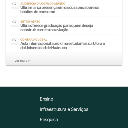
07
AUDIÊNCIA DA COPA DO MUNDO
Ulbra marca presença em discussões sobre os
AGO
hábitos de consumo
07
SETOR AÉREO
Ulbra oferece graduação para quem deseja
AGO
construir carreira na aviação
07
CONEXÃO GLOBAL
Aula internacional aproxima estudantes da Ulbra e
AGO
da Universidad de Huánuco
ver mais »
Ensino
Infraestrutura e Serviços
Pesquisa