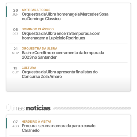
26
ARTE PARA TODOS
Orquestra da Ulbra homenageia Mercedes Sosa
JUN
no Domingo Clássico
05
DOMINGO CLÁSSICO
Orquestra da Ulbra encerra temporada com
DEZ
homenagem a Lupicínio Rodrigues
21
ORQUESTRA DA ULBRA
Bach e Corelli no encerramento da temporada
NOV
2023 no Santander
13
CULTURA
Orquestra da Ulbra apresenta finalistas do
OUT
Concurso Zola Amaro
Últimas
notícias
07
HERDEIRO À VISTA?
Procura-se uma namorada para o cavalo
AGO
Caramelo