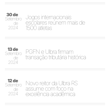
30 de
Jogos internacionais
Setembro
escolares reúnem mais de
de
1500 atletas
2024
13 de
PGFN e Ulbra firmam
Setembro
transação tributária histórica
de
2024
12 de
Novo reitor da Ulbra RS
Setembro
assume com foco na
de
excelência acadêmica
2024