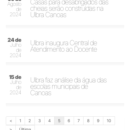
Casas para desabrigados das
Agosto
cheias serão construídas na
de
Ulbra Canoas
2024
24 de
Ulbra inaugura Central de
Julho
Atendimento ao Docente
de
2024
15 de
Ulbra faz análise da água das
Julho
escolas municipais de
de
Canoas
2024
<
1
2
3
4
5
6
7
8
9
10
>
Última