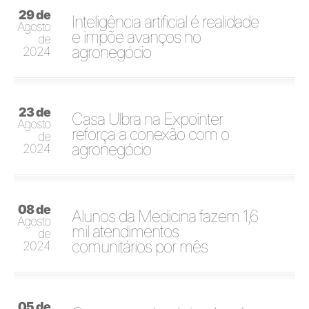
29 de
Inteligência artificial é realidade
Agosto
e impõe avanços no
de
agronegócio
2024
23 de
Casa Ulbra na Expointer
Agosto
reforça a conexão com o
de
agronegócio
2024
08 de
Alunos da Medicina fazem 1,6
Agosto
mil atendimentos
de
comunitários por mês
2024
05 de